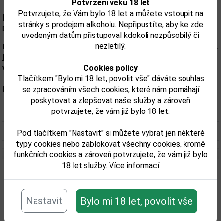
Potvrzení věku 18 let
Potvrzujete, že Vám bylo 18 let a můžete vstoupit na
Popis:
stránky s prodejem alkoholu. Nepřipustíte, aby ke zde
DLE LEGISLATIVY SE NEJEDNÁ O RUM, ALE O OSTATNÍ LIHOVINU.
uvedeným datům přistupoval kdokoli nezpůsobilý či
nezletilý.
Upozorňujeme, že tento produkt může obsahovat alergeny.
Přesné složení a alergeny jsou k dispozici na obalu
výrobku. Zkontrolujte prosím před konzumací.
Cookies policy
Tlačítkem "Bylo mi 18 let, povolit vše" dáváte souhlas
Parametry:
se zpracováním všech cookies, které nám pomáhají
poskytovat a zlepšovat naše služby a zároveň
potvrzujete, že vám již bylo 18 let.
Obsah alkoholu obj. %:
40
Objem obalu (L):
0,7
Pod tlačítkem "Nastavit" si můžete vybrat jen některé
typy cookies nebo zablokovat všechny cookies, kromě
funkčních cookies a zároveň potvrzujete, že vám již bylo
18 let.služby.
Více informací
Související zboží
Nastavit
Bylo mi 18 let, povolit vše