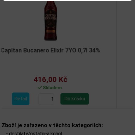
Elixir 7YO 0,7l 34%
Rum Sailor Jerry
00 Kč
423,
ladem
Skl
Detail
Zboží je zařazeno v těchto kategoriích:
-
destilaty/ostatni-alkohol