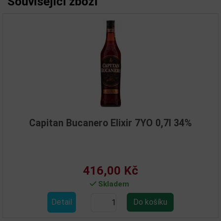
Související zboží
pitan Bucanero Elixir 7YO 0,7l 34%
R
416,00 Kč
Skladem
Detail