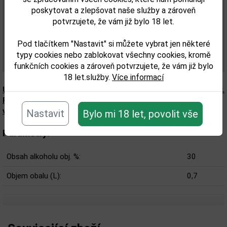
poskytovat a zlepšovat naše služby a zároveň
Stáří: minimálně 3 roky (žádná Solera).
potvrzujete, že vám již bylo 18 let.
Sudy: bílý americký dub po burbonu.
Složení: Destilát z cukrové třtiny, cukr, karamel,
Pod tlačítkem "Nastavit" si můžete vybrat jen některé
banánové aroma.
typy cookies nebo zablokovat všechny cookies, kromě
Vyrábí: Kakadu.
funkčních cookies a zároveň potvrzujete, že vám již bylo
18 let.služby.
Více informací
Upozorňujeme, že tento produkt může obsahovat alergeny.
Přesné složení a alergeny jsou k dispozici na obalu
výrobku. Zkontrolujte prosím před konzumací.
Nastavit
Bylo mi 18 let, povolit vše
Parametry:
Obsah alkoholu obj. %:
30
Objem obalu (L):
0,7