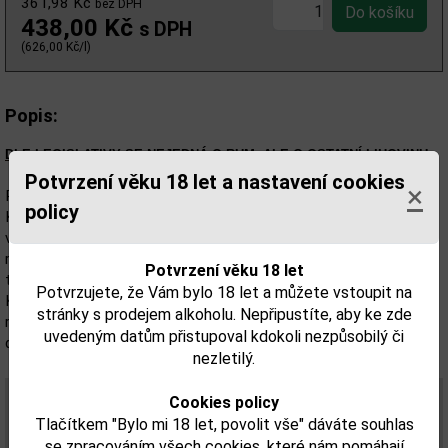
361,98 Kč
bez DPH
438,00 Kč
s DPH
(626,00 Kč/l)
Popis:
DLE LEGISLATIVY SE NEJEDNÁ O RUM, ALE O OSTATNÍ LIHOVINU.
Potvrzení věku 18 let a nastavení cookies
×
Rumový Elixir Kakadu představuje typickou banánovou chuť
policy
Karibiku. Kakadu se vyrábí z blendu tří až pětiletých rumů,
vyzrálých banánů macerovaných v rumu a karamelu. Panamské
rumy jsou díky zrání v dubových sudech po bourbonu a dlouhé
Potvrzení věku 18 let
tradici destilace považovány odborníky za jedny z nejlepších.
Potvrzujete, že Vám bylo 18 let a můžete vstoupit na
Kakadu se díky jemnému banánovému aroma a dřevitým
stránky s prodejem alkoholu. Nepřipustíte, aby ke zde
rumovým podtónům hodí k vylepšení již známých rumových
uvedeným datům přistupoval kdokoli nezpůsobilý či
drinků. Skvělý je i samotný, na ledu nebo ke kávě.
nezletilý.
Vůně: výrazné banánové tóny.
Cookies policy
Chuť: jemná chuť vyzrálých banánů, sladký závěr.
Tlačítkem "Bylo mi 18 let, povolit vše" dáváte souhlas
Barva: zlatavá.
se zpracováním všech cookies, které nám pomáhají