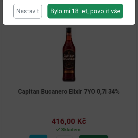
Nastavit
Bylo mi 18 let, povolit vše
Související zboží
pitan Bucanero Elixir 7YO 0,7l 34%
R
416,00 Kč
Skladem