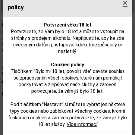
×
(700,00 Kč/l)
policy
Popis:
Potvrzení věku 18 let
Potvrzujete, že Vám bylo 18 let a můžete vstoupit na
Ultra prémiový rum Cristalino, který se vyznačuje svou čistotou,
zralostí a výjimečně hladkým a lehkým závěrem. Zrál na úpatí
stránky s prodejem alkoholu. Nepřipustíte, aby ke zde
aktivní sopky v sudech po bourbonu bez cukru a umělých přísad.
uvedeným datům přistupoval kdokoli nezpůsobilý či
Vyráběn udržitelným způsobem (CO2 neutrální a s certifikací Fair
nezletilý.
Trade).
Cookies policy
Upozorňujeme, že tento produkt může obsahovat alergeny.
Tlačítkem "Bylo mi 18 let, povolit vše" dáváte souhlas
Přesné složení a alergeny jsou k dispozici na obalu
se zpracováním všech cookies, které nám pomáhají
výrobku. Zkontrolujte prosím před konzumací.
poskytovat a zlepšovat naše služby a zároveň
potvrzujete, že vám již bylo 18 let.
Parametry:
Pod tlačítkem "Nastavit" si můžete vybrat jen některé
Obsah alkoholu obj. %:
28
typy cookies nebo zablokovat všechny cookies, kromě
funkčních cookies a zároveň potvrzujete, že vám již bylo
Objem obalu (L):
0,7
18 let.služby.
Více informací