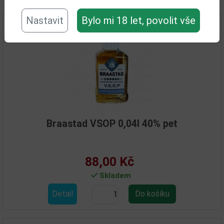
Nastavit
Bylo mi 18 let, povolit vše
Braastad VSOP 0,04l 40% pet
88,00 Kč
Skladem
Detail