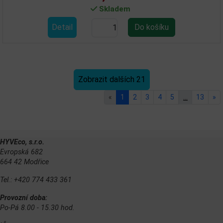
Skladem
Detail
Zobrazit dalších 21
«
1
2
3
4
5
…
13
»
HYVEco, s.r.o.
Evropská 682
664 42 Modřice
Tel.: +420 774 433 361
Provozní doba:
Po-Pá 8.00 - 15.30 hod.