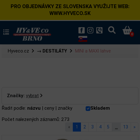
PRO OBJEDNÁVKY ZE SLOVENSKA VYUŽIJTE WEB:
WWW.HYVECO.SK
0
Hyveco.cz
→ DESTILÁTY
MINI a MAXI lahve
Značky:
vybrat
Řadit podle:
názvu
|
ceny
|
značky
Skladem
Počet nalezených záznamů: 273
«
1
2
3
4
5
…
13
»