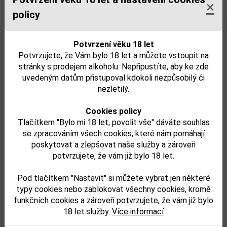
×
Detail
policy
Potvrzení věku 18 let
Potvrzujete, že Vám bylo 18 let a můžete vstoupit na
stránky s prodejem alkoholu. Nepřipustíte, aby ke zde
uvedeným datům přistupoval kdokoli nezpůsobilý či
nezletilý.
Cookies policy
Tlačítkem "Bylo mi 18 let, povolit vše" dáváte souhlas
se zpracováním všech cookies, které nám pomáhají
Božkov Tuzemský 3,0l 37,5%
poskytovat a zlepšovat naše služby a zároveň
potvrzujete, že vám již bylo 18 let.
Pod tlačítkem "Nastavit" si můžete vybrat jen některé
1 390,00 Kč
typy cookies nebo zablokovat všechny cookies, kromě
Skladem
funkčních cookies a zároveň potvrzujete, že vám již bylo
18 let.služby.
Více informací
Detail