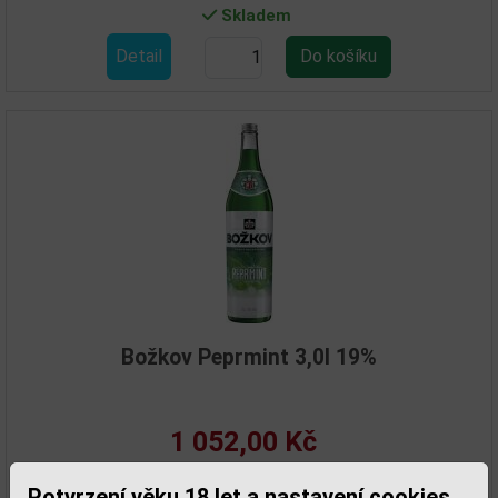
Skladem
Detail
Božkov Peprmint 3,0l 19%
1 052,00 Kč
Skladem
Potvrzení věku 18 let a nastavení cookies