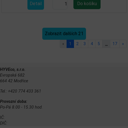
Detail
Zobrazit dalších 21
«
1
2
3
4
5
…
17
»
HYVEco, s.r.o.
Evropská 682
664 42 Modřice
Tel.: +420 774 433 361
Provozní doba:
Po-Pá 8.00 - 15.30 hod.
IČ:
DIČ: