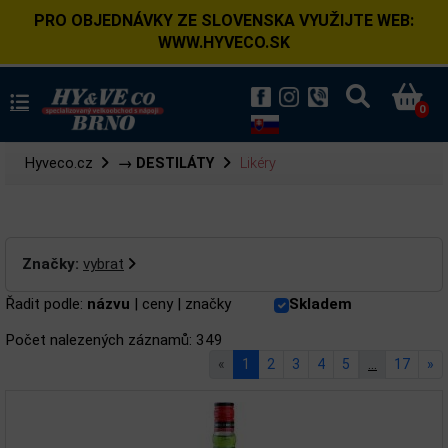
PRO OBJEDNÁVKY ZE SLOVENSKA VYUŽIJTE WEB:
WWW.HYVECO.SK
0
Hyveco.cz
→ DESTILÁTY
Likéry
Značky:
vybrat
Řadit podle:
názvu
|
ceny
|
značky
Skladem
Počet nalezených záznamů: 349
«
1
2
3
4
5
…
17
»