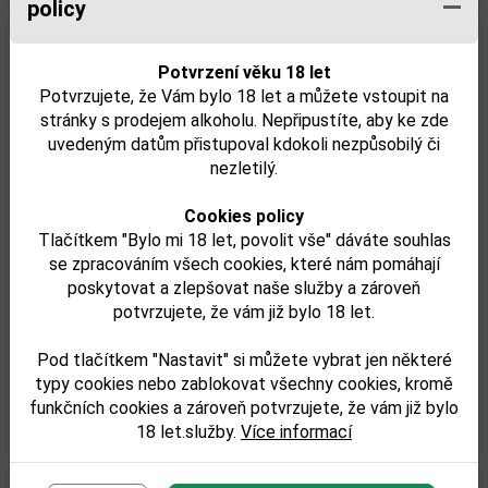
policy
Potvrzení věku 18 let
Potvrzujete, že Vám bylo 18 let a můžete vstoupit na
stránky s prodejem alkoholu. Nepřipustíte, aby ke zde
uvedeným datům přistupoval kdokoli nezpůsobilý či
nezletilý.
Cookies policy
Tlačítkem "Bylo mi 18 let, povolit vše" dáváte souhlas
Amaretto Venezia 0,7l 25%
se zpracováním všech cookies, které nám pomáhají
poskytovat a zlepšovat naše služby a zároveň
potvrzujete, že vám již bylo 18 let.
243,00 Kč
Pod tlačítkem "Nastavit" si můžete vybrat jen některé
Skladem
typy cookies nebo zablokovat všechny cookies, kromě
funkčních cookies a zároveň potvrzujete, že vám již bylo
Detail
18 let.služby.
Více informací