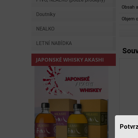
Obsah a
Doutníky
Objem o
NEALKO
LETNÍ NABÍDKA
Souv
JAPONSKÉ WHISKY AKASHI
Potvrz
 Comfort 0,7l 35%
Southern Comfort 1,0l 35%
Předchoz