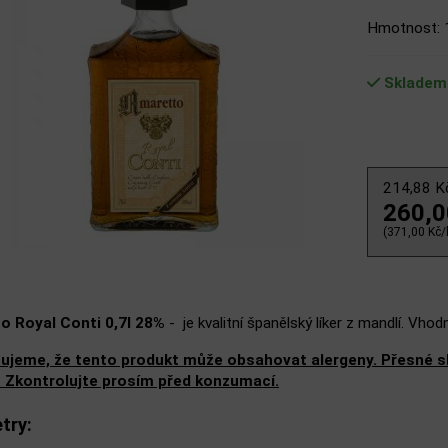
Hmotnost: 
Skladem
214,88 
260,
(371,00 Kč/l
o Royal Conti 0,7l 28%
- je kvalitní španělský líker z mandlí. Vhod
ujeme, že tento produkt může obsahovat alergeny. Přesné slo
. Zkontrolujte prosím před konzumací.
try: