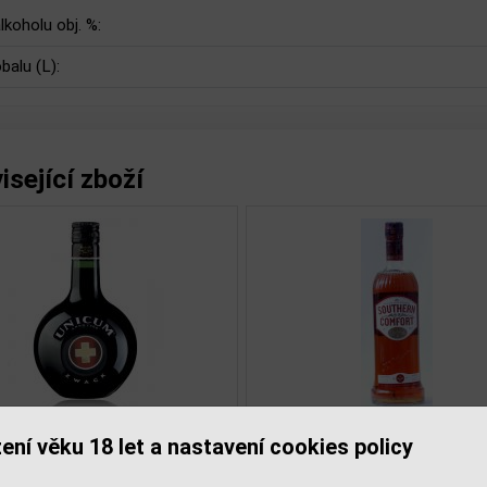
lkoholu obj. %:
balu (L):
isející zboží
ení věku 18 let a nastavení cookies policy
Pernod 0,7l 40%
Jägermeis
í