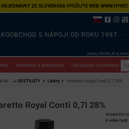
 OBJEDNÁVKY ZE SLOVENSKA VYUŽIJTE WEB: WWW.HYVEC
ELKOOBCHOD S NÁPOJI OD ROKU 1997 ···
ZÁKAZ PRODEJE ALKOHO
ínky
Informace a dokumenty
Odstoupení od smlouvy
o.cz:
→ DESTILÁTY
Likéry
Amaretto Royal Conti 0,7l 28%
retto Royal Conti 0,7l 28%
Amaretto roy
k velké řadě