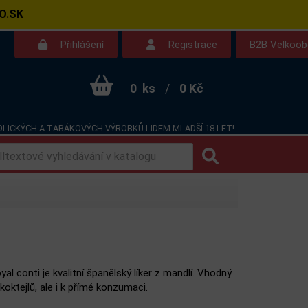
O.SK
Přihlášení
Registrace
B2B Velkoo
0
ks
/
0 Kč
LICKÝCH A TABÁKOVÝCH VÝROBKŮ LIDEM MLADŠÍ 18 LET!
Kontakt
Dotazy
al conti je kvalitní španělský líker z mandlí. Vhodný
 koktejlů, ale i k přímé konzumaci.