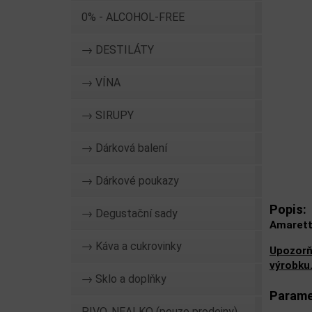
0% - ALCOHOL-FREE
→ DESTILÁTY
→ VÍNA
→ SIRUPY
→ Dárková balení
→ Dárkové poukazy
Popis:
→ Degustační sady
Amarett
→ Káva a cukrovinky
Upozorň
výrobku
→ Sklo a doplňky
Parame
PIVO, NEALKO (pouze prodejny)