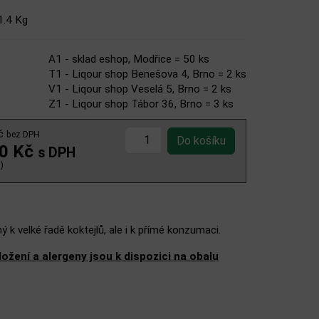
1.4 Kg
A1 - sklad eshop, Modřice = 50 ks
T1 - Liqour shop Benešova 4, Brno = 2 ks
V1 - Liqour shop Veselá 5, Brno = 2 ks
Z1 - Liqour shop Tábor 36, Brno = 3 ks
Kč
bez DPH
00 Kč
s DPH
)
ný k velké řadě koktejlů, ale i k přímé konzumaci.
žení a alergeny jsou k dispozici na obalu