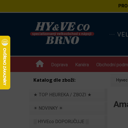
PRO
··· V
Doprava
Kariéra
Obchodní podm
Katalog dle zboží:
Hyvec
★ TOP HEUREKA / ZBOZI ★
Ama
☀ NOVINKY ☀
░ HYVEco DOPORUČUJE ░