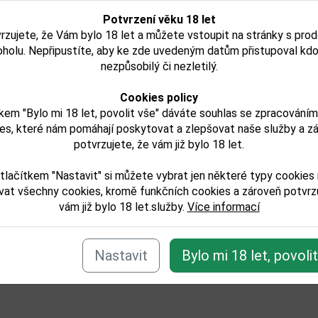
Potvrzení věku 18 let
rzujete, že Vám bylo 18 let a můžete vstoupit na stránky s pro
439,00 Kč
93,
oholu. Nepřipustíte, aby ke zde uvedeným datům přistupoval kdo
Skladem
Sk
nezpůsobilý či nezletilý.
Detail
Detail
Cookies policy
kem "Bylo mi 18 let, povolit vše" dáváte souhlas se zpracování
es, které nám pomáhají poskytovat a zlepšovat naše služby a z
potvrzujete, že vám již bylo 18 let.
e zařazeno v těchto kategoriích:
tlačítkem "Nastavit" si můžete vybrat jen některé typy cookies
laty/likery
vat všechny cookies, kromě funkčních cookies a zároveň potvrzu
vám již bylo 18 let.služby.
Více informací
Zpět
Nastavit
Bylo mi 18 let, povoli