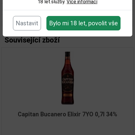
18 let.služby.
Více informací
Objem obalu (L):
0,7
Nastavit
Bylo mi 18 let, povolit vše
Související zboží
Capitan Bucanero Elixir 7YO 0,7l 34%