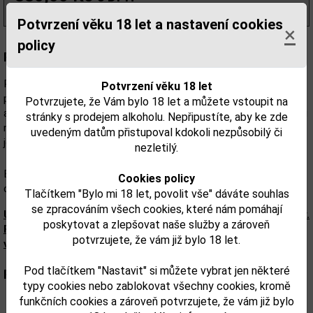
(471,00 Kč/l)
Potvrzení věku 18 let a nastavení cookies
×
policy
Popis:
Rum z Dominikánské republiky vyrobený starými tradičními
Potvrzení věku 18 let
postupy. Rum s kouzlem Karibiku, pikantní chuti a příjemného
Potvrzujete, že Vám bylo 18 let a můžete vstoupit na
aroma. Bílé rumy jsou stáčeny do lahví bezprostředně po destilaci
stránky s prodejem alkoholu. Nepřipustíte, aby ke zde
na rozdíl od zabarvených rumů s označením „anejo“, které vždy
uvedeným datům přistupoval kdokoli nezpůsobilý či
ještě nějaký čas odpočívají v dubových sudech.
nezletilý.
Bílý rum se skvěle hodí do míchaných nápojů, neovlivní výslednou
Cookies policy
chuť tolik, jako stařené rumy.
Tlačítkem "Bylo mi 18 let, povolit vše" dáváte souhlas
se zpracováním všech cookies, které nám pomáhají
Upozorňujeme, že tento produkt může obsahovat alergeny.
poskytovat a zlepšovat naše služby a zároveň
Přesné složení a alergeny jsou k dispozici na obalu
potvrzujete, že vám již bylo 18 let.
výrobku. Zkontrolujte prosím před konzumací.
Pod tlačítkem "Nastavit" si můžete vybrat jen některé
Parametry:
typy cookies nebo zablokovat všechny cookies, kromě
funkčních cookies a zároveň potvrzujete, že vám již bylo
Obsah alkoholu obj. %:
38