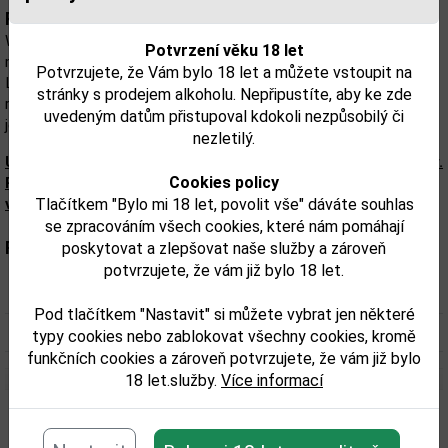
Popis:
Whisky s typickou chutí výrazné, kouřové, slané rašeliny s
Potvrzení věku 18 let
mořskými řasami z Islay, v závěru jemně sladká. Při výrobě whisky
Potvrzujete, že Vám bylo 18 let a můžete vstoupit na
Laphroaig se ječmenný slad suší nad hořící rašelinou. Kouř z této
stránky s prodejem alkoholu. Nepřipustíte, aby ke zde
rašeliny, která se nachází jen na ostrově Islay, dodává této whisky
uvedeným datům přistupoval kdokoli nezpůsobilý či
její výjimečnou bohatou chuť.
nezletilý.
Upozorňujeme, že tento produkt může obsahovat alergeny.
Cookies policy
Přesné složení a alergeny jsou k dispozici na obalu
výrobku. Zkontrolujte prosím před konzumací.
Tlačítkem "Bylo mi 18 let, povolit vše" dáváte souhlas
se zpracováním všech cookies, které nám pomáhají
Parametry:
poskytovat a zlepšovat naše služby a zároveň
potvrzujete, že vám již bylo 18 let.
Obsah alkoholu obj. %:
40
Pod tlačítkem "Nastavit" si můžete vybrat jen některé
Objem obalu (L):
0,7
typy cookies nebo zablokovat všechny cookies, kromě
funkčních cookies a zároveň potvrzujete, že vám již bylo
18 let.služby.
Více informací
Související zboží