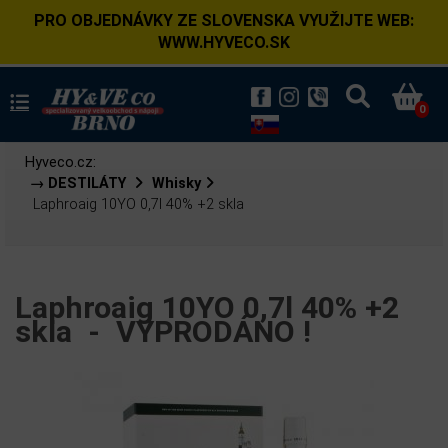
PRO OBJEDNÁVKY ZE SLOVENSKA VYUŽIJTE WEB:
WWW.HYVECO.SK
0
Hyveco.cz:
→ DESTILÁTY
Whisky
Laphroaig 10YO 0,7l 40% +2 skla
Laphroaig 10YO 0,7l 40% +2
skla -
VYPRODÁNO !