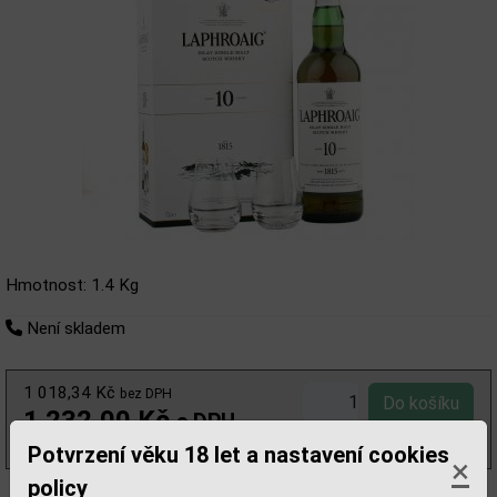
Hmotnost: 1.4 Kg
Není skladem
1 018,34 Kč
bez DPH
1 232,00 Kč
s DPH
(1 760,00 Kč/l)
Potvrzení věku 18 let a nastavení cookies
×
policy