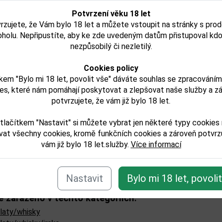
Potvrzení věku 18 let
rzujete, že Vám bylo 18 let a můžete vstoupit na stránky s pro
oholu. Nepřipustíte, aby ke zde uvedeným datům přistupoval kdo
nezpůsobilý či nezletilý.
eson Cooper´s Croze
Macallan Edition no.4 
Cookies policy
í
0,7l 43%
48,4% GB
kem "Bylo mi 18 let, povolit vše" dáváte souhlas se zpracování
es, které nám pomáhají poskytovat a zlepšovat naše služby a z
potvrzujete, že vám již bylo 18 let.
1 008,00 Kč
4 999,00 Kč
tlačítkem "Nastavit" si můžete vybrat jen některé typy cookies
Není skladem
Není skladem
vat všechny cookies, kromě funkčních cookies a zároveň potvrzu
Detail
Detail
vám již bylo 18 let.služby.
Více informací
Nastavit
Bylo mi 18 let, povoli
e zařazeno v těchto kategoriích:
ilaty/whisky