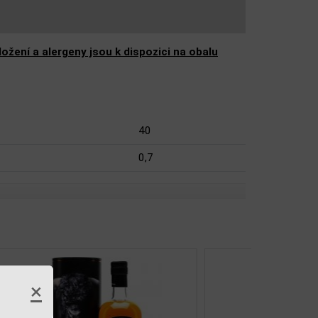
žení a alergeny jsou k dispozici na obalu
40
0,7
×