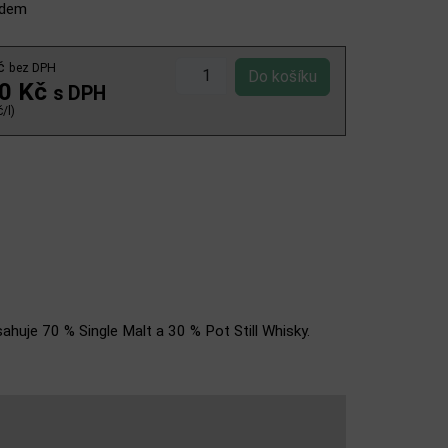
adem
Kč
bez DPH
00 Kč
s DPH
/l)
bsahuje 70 % Single Malt a 30 % Pot Still Whisky.