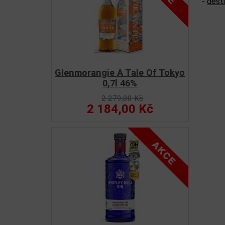
-
desti
Glenmorangie A Tale Of Tokyo
0,7l 46%
2 279,00 Kč
2 184,00 Kč