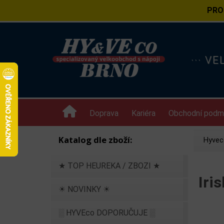
PRO
··· V
Doprava
Kariéra
Obchodní podm
Katalog dle zboží:
Hyvec
★ TOP HEUREKA / ZBOZI ★
Iri
☀ NOVINKY ☀
░ HYVEco DOPORUČUJE ░