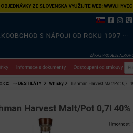
 OBJEDNÁVKY ZE SLOVENSKA VYUŽIJTE WEB: WWW.HYVEC
ELKOOBCHOD S NÁPOJI OD ROKU 1997 ···
ZÁKAZ PRODEJE ALKOHO
ínky
Informace a dokumenty
Odstoupení od smlouvy
o.cz:
→ DESTILÁTY
Whisky
Irishman Harvest Malt/Pot 0,7l 
shman Harvest Malt/Pot 0,7l 40
Hmotnost: 