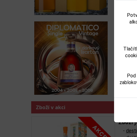
Potv
alk
Jam
Předchoz
Tlačít
cooki
Pod 
zabloko
Zboží v akci
Zboží j
-
dest