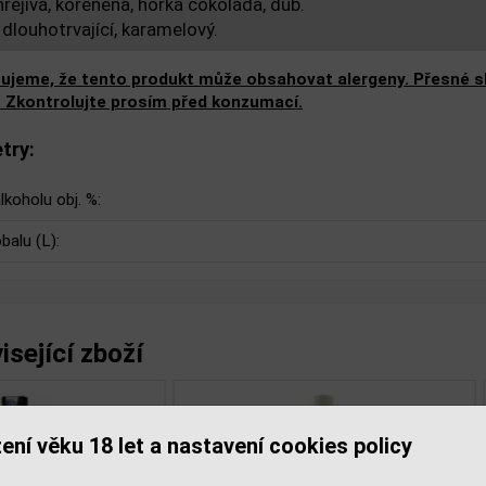
hřejivá, kořeněná, hořká čokoláda, dub.
 dlouhotrvající, karamelový.
ujeme, že tento produkt může obsahovat alergeny. Přesné slo
. Zkontrolujte prosím před konzumací.
try:
lkoholu obj. %:
balu (L):
isející zboží
ení věku 18 let a nastavení cookies policy