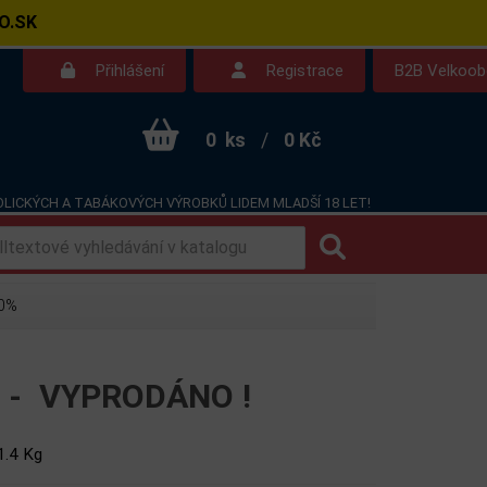
O.SK
Přihlášení
Registrace
B2B Velkoo
0
ks
/
0 Kč
LICKÝCH A TABÁKOVÝCH VÝROBKŮ LIDEM MLADŠÍ 18 LET!
Kontakt
Dotazy
40%
% -
VYPRODÁNO !
1.4 Kg