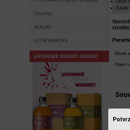
Chuť: 
Závěr:
Doutníky
Upozorň
NEALKO
výrobku
Parame
LETNÍ NABÍDKA
Obsah a
JAPONSKÉ WHISKY AKASHI
Objem o
Souv
Potvrz