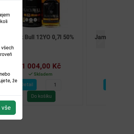
dejem
koli
0,7l
Jameson 18YO 0,7l 40%
Další
m všech
ároveň
3 072,00 Kč
 nebo
Není skladem
jete, že
Detail
t vše