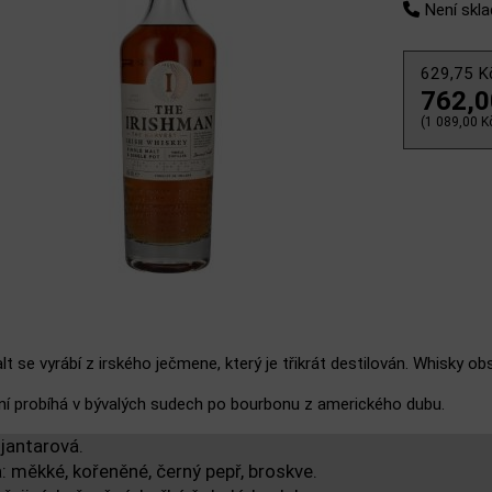
Není skl
629,75 
762,
(1 089,00 Kč
lt se vyrábí z irského ječmene, který je třikrát destilován. Whisky o
ní probíhá v bývalých sudech po bourbonu z amerického dubu.
 jantarová.
 měkké, kořeněné, černý pepř, broskve.