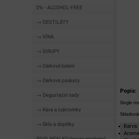
0% - ALCOHOL-FREE
→ DESTILÁTY
→ VÍNA
→ SIRUPY
→ Dárková balení
→ Dárkové poukazy
Popis:
→ Degustační sady
Single ma
→ Káva a cukrovinky
Skladová
→ Sklo a doplňky
Barva:
Aroma:
PIVO, NEALKO (pouze prodejny)