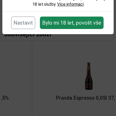
18 let.služby.
Více informací
Objem obalu (L):
0,05
Nastavit
Bylo mi 18 let, povolit vše
Související zboží
Pravda Espresso 0,05l 37,5%