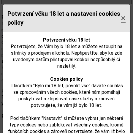
Potvrzení věku 18 let a nastavení cookies
×
Popis:
policy
Pravda Vodka je polská prémiová vodka, jejíž historie sahá až do
roku 1743. Vyrábí se v nedotčené přírodě karpatských hor v
okresu Bielsko-Biała v jižním Polsku pod přísným vedením mistrů
Potvrzení věku 18 let
destilace. Křišťálová voda z karpatských hor a sladké, chemicky
Potvrzujete, že Vám bylo 18 let a můžete vstoupit na
neošetřené, pozdně sbírané žito z velkopolských polí jí dávají
stránky s prodejem alkoholu. Nepřipustíte, aby ke zde
plnou, měkkou a jemnou chuť. Unikátní šestinásobná destilace
uvedeným datům přistupoval kdokoli nezpůsobilý či
začíná kontinuální destilací a končí tradiční kotlíkovou metodou.
nezletilý.
Filtrace probíhá jednak přes uhlí z francouzské břízy a také
metodou za studena. Nově se super prémiová vodka snoubí s
Cookies policy
chutí malin.
Tlačítkem "Bylo mi 18 let, povolit vše" dáváte souhlas
Upozorňujeme, že tento produkt může obsahovat alergeny.
se zpracováním všech cookies, které nám pomáhají
Přesné složení a alergeny jsou k dispozici na obalu
poskytovat a zlepšovat naše služby a zároveň
výrobku. Zkontrolujte prosím před konzumací.
potvrzujete, že vám již bylo 18 let.
Parametry:
Pod tlačítkem "Nastavit" si můžete vybrat jen některé
typy cookies nebo zablokovat všechny cookies, kromě
Obsah alkoholu obj. %:
37,5
funkčních cookies a zároveň potvrzujete, že vám již bylo