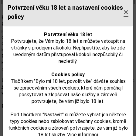
Potvrzení věku 18 let a nastavení cookies
×
policy
Popis:
Pravda Orange je výjimečná ochucená vodka z Polska, která
potěší intenzivní chutí čerstvých pomerančů. Její jedinečný
Potvrzení věku 18 let
charakter je vytvořen kombinací tradiční výrobní technologie s
Potvrzujete, že Vám bylo 18 let a můžete vstoupit na
ovocnými tóny, což z ní činí vynikající volbu jak pro milovníky
stránky s prodejem alkoholu. Nepřipustíte, aby ke zde
klasické vodky, tak pro ty, kteří chtějí prozkoumat moderní chutě.
uvedeným datům přistupoval kdokoli nezpůsobilý či
Pravda Orange je ideální jako shot, ingredience do osvěžujících
nezletilý.
koktejlů nebo nápojů, které vyžadují ovocný nádech. Objevte nové
dimenze chuti s touto výjimečnou nabídkou!
Cookies policy
Upozorňujeme, že tento produkt může obsahovat alergeny.
Tlačítkem "Bylo mi 18 let, povolit vše" dáváte souhlas
Přesné složení a alergeny jsou k dispozici na obalu
se zpracováním všech cookies, které nám pomáhají
výrobku. Zkontrolujte prosím před konzumací.
poskytovat a zlepšovat naše služby a zároveň
potvrzujete, že vám již bylo 18 let.
Parametry:
Pod tlačítkem "Nastavit" si můžete vybrat jen některé
Obsah alkoholu obj. %:
37,5
typy cookies nebo zablokovat všechny cookies, kromě
funkčních cookies a zároveň potvrzujete, že vám již bylo
Objem obalu (L):
0,05
18 let.služby.
Více informací