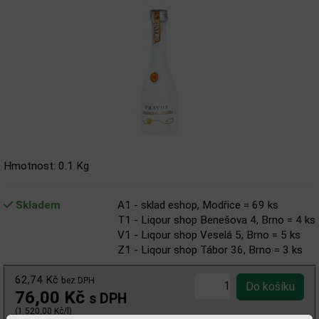
Hmotnost: 0.1 Kg
Skladem
A1 - sklad eshop, Modřice = 69 ks
T1 - Liqour shop Benešova 4, Brno = 4 ks
V1 - Liqour shop Veselá 5, Brno = 5 ks
Z1 - Liqour shop Tábor 36, Brno = 3 ks
62,74 Kč
bez DPH
76,00 Kč
s DPH
(1 520,00 Kč/l)