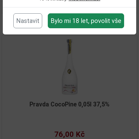
Nastavit
Bylo mi 18 let, povolit vše
Související zboží
Pravda CocoPine 0,05l 37,5%
76,00 Kč