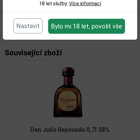
18 let.služby.
Více informací
Obsah alkoholu obj. %:
40
Objem obalu (L):
0,7
Nastavit
Bylo mi 18 let, povolit vše
Související zboží
Don Julio Reposado 0,7l 38%