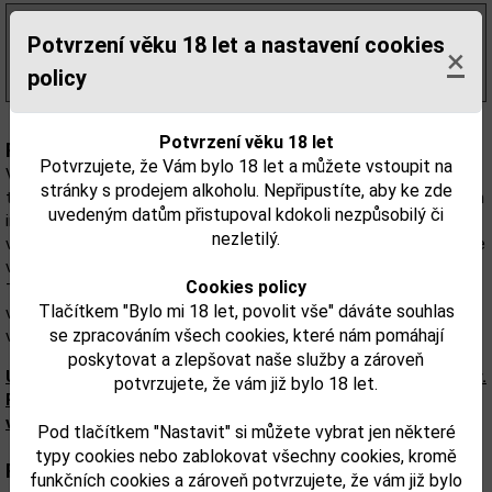
700,00 Kč
bez DPH
Potvrzení věku 18 let a nastavení cookies
847,00 Kč
×
s DPH
policy
(1 210,00 Kč/l)
Potvrzení věku 18 let
Popis:
Potvrzujete, že Vám bylo 18 let a můžete vstoupit na
Většina společností používá při výrobě svých tequil moderní
stránky s prodejem alkoholu. Nepřipustíte, aby ke zde
techniky, avšak Volcan udržuje dědictví a tradici pomocí přírodních
uvedeným datům přistupoval kdokoli nezpůsobilý či
ingrediencí, které lze nalézt pouze v Jalisco. Vulkánská tequila se
nezletilý.
vyrábí v jejich vlastní palírně s vlastními unikátními recepturami a je
vyrobena jejich vlastními rukama. Volcan De Mi Tierra Blanco
Cookies policy
Tequila míchá to nejlepší agáve, které se nachází v nížinách a
Tlačítkem "Bylo mi 18 let, povolit vše" dáváte souhlas
vysočinách Jalisco v Mexiku, aby vytvořilo každou láhev, kterou
se zpracováním všech cookies, které nám pomáhají
vyrobí.
poskytovat a zlepšovat naše služby a zároveň
Upozorňujeme, že tento produkt může obsahovat alergeny.
potvrzujete, že vám již bylo 18 let.
Přesné složení a alergeny jsou k dispozici na obalu
výrobku. Zkontrolujte prosím před konzumací.
Pod tlačítkem "Nastavit" si můžete vybrat jen některé
typy cookies nebo zablokovat všechny cookies, kromě
Parametry:
funkčních cookies a zároveň potvrzujete, že vám již bylo