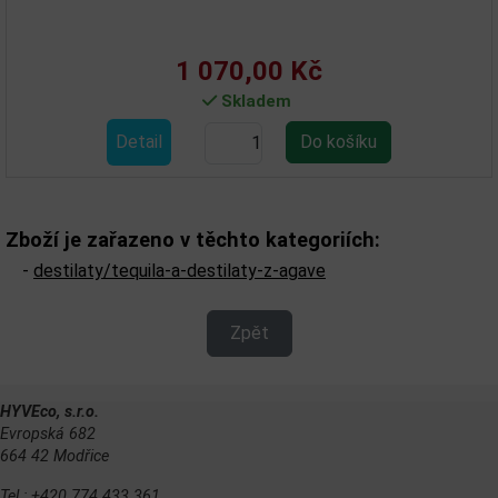
1 070,00 Kč
Skladem
Detail
Zboží je zařazeno v těchto kategoriích:
-
destilaty/tequila-a-destilaty-z-agave
Zpět
HYVEco, s.r.o.
Evropská 682
664 42 Modřice
Tel.: +420 774 433 361