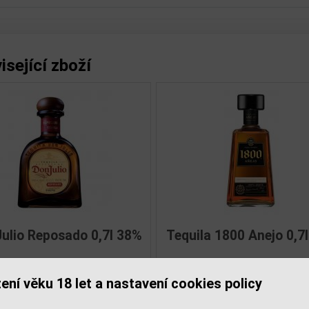
isející zboží
,7l 38%
Tequila 1800 Reposado 0,7l
Sie
í
38%
ení věku 18 let a nastavení cookies policy
711,00 Kč