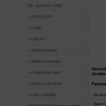
0% - ALCOHOL-FREE
→ DESTILÁTY
→ VÍNA
→ SIRUPY
→ Dárková balení
→ Dárkové poukazy
Upozorň
→ Degustační sady
výrobku
→ Káva a cukrovinky
Parame
→ Sklo a doplňky
Obsah a
Objem o
PIVO, NEALKO (pouze prodejny)