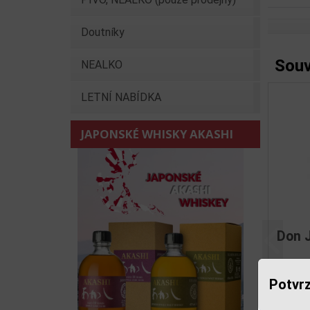
Doutníky
Souv
NEALKO
LETNÍ NABÍDKA
JAPONSKÉ WHISKY AKASHI
 Julio Reposado 0,7l 38%
Tequila 1800 Anejo 0
Předchoz
Potvrz
1 075,00 Kč
862,00 Kč