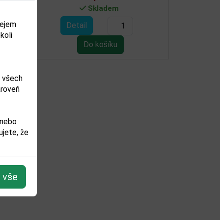
Není skladem
Není skladem
dejem
etail
Detail
koli
m všech
ároveň
 nebo
jete, že
t vše