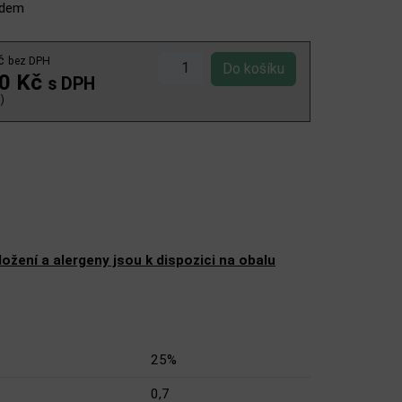
adem
Kč
bez DPH
00 Kč
s DPH
)
žení a alergeny jsou k dispozici na obalu
25%
0,7