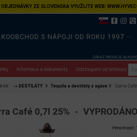
 OBJEDNÁVKY ZE SLOVENSKA VYUŽIJTE WEB: WWW.HYVEC
ELKOOBCHOD S NÁPOJI OD ROKU 1997 ···
ZÁKAZ PRODEJE ALKOHO
ínky
Informace a dokumenty
Odstoupení od smlouvy
o.cz:
→ DESTILÁTY
Tequila a destiláty z agáve
Sierra Café
rra Café 0,7l 25% -
VYPRODÁNO
Hmotnost: 