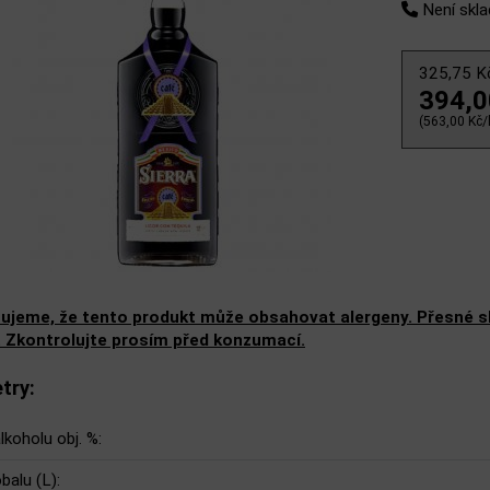
Není skl
325,75 
394,
(563,00 Kč/l
ujeme, že tento produkt může obsahovat alergeny. Přesné slo
. Zkontrolujte prosím před konzumací.
try:
lkoholu obj. %:
balu (L):