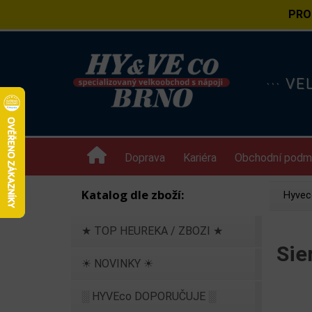
PRO
··· V
Doprava
Kariéra
Obchodní podm
Katalog dle zboží:
Hyvec
★ TOP HEUREKA / ZBOZI ★
Sie
☀ NOVINKY ☀
░ HYVEco DOPORUČUJE ░