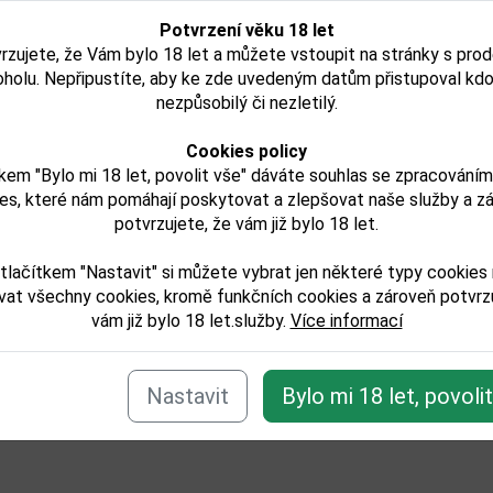
Skladem
Potvrzení věku 18 let
rzujete, že Vám bylo 18 let a můžete vstoupit na stránky s pro
Detail
D
oholu. Nepřipustíte, aby ke zde uvedeným datům přistupoval kdo
nezpůsobilý či nezletilý.
Cookies policy
kem "Bylo mi 18 let, povolit vše" dáváte souhlas se zpracování
e zařazeno v těchto kategoriích:
es, které nám pomáhají poskytovat a zlepšovat naše služby a z
laty/tequila-a-destilaty-z-agave
potvrzujete, že vám již bylo 18 let.
tlačítkem "Nastavit" si můžete vybrat jen některé typy cookies
Zpět
vat všechny cookies, kromě funkčních cookies a zároveň potvrzu
vám již bylo 18 let.služby.
Více informací
Nastavit
Bylo mi 18 let, povoli