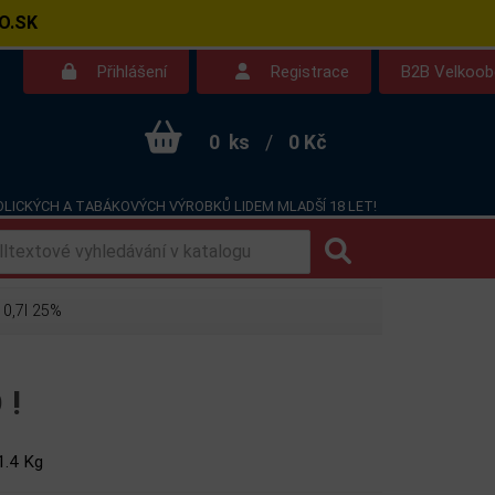
O.SK
Přihlášení
Registrace
B2B Velkoo
0
ks
/
0 Kč
LICKÝCH A TABÁKOVÝCH VÝROBKŮ LIDEM MLADŠÍ 18 LET!
Kontakt
Dotazy
 0,7l 25%
 !
1.4 Kg