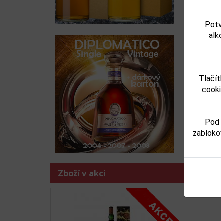
Skladem
Skladem
Potv
Detail
Detail
alk
Tlačít
Zboží j
cooki
-
desti
Pod 
zabloko
Zboží v akci