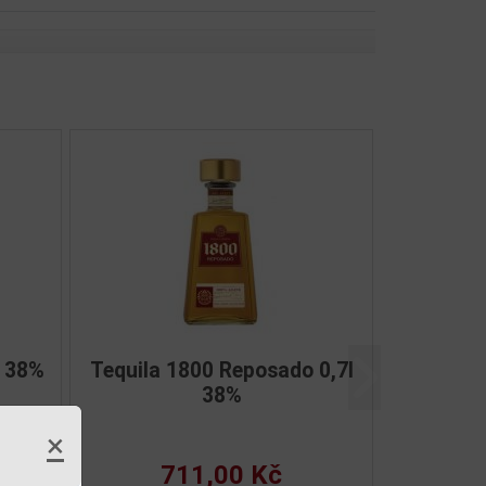
rra Café 0,7l 25%
Sierra Spiced 0,7l 25
Další
×
394,00 Kč
394,00 Kč