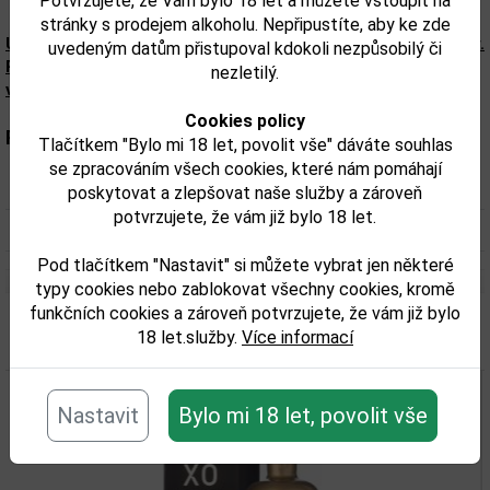
Potvrzujete, že Vám bylo 18 let a můžete vstoupit na
stránky s prodejem alkoholu. Nepřipustíte, aby ke zde
Upozorňujeme, že tento produkt může obsahovat alergeny.
uvedeným datům přistupoval kdokoli nezpůsobilý či
Přesné složení a alergeny jsou k dispozici na obalu
nezletilý.
výrobku. Zkontrolujte prosím před konzumací.
Cookies policy
Parametry:
Tlačítkem "Bylo mi 18 let, povolit vše" dáváte souhlas
se zpracováním všech cookies, které nám pomáhají
Obsah alkoholu obj. %:
42%
poskytovat a zlepšovat naše služby a zároveň
potvrzujete, že vám již bylo 18 let.
Objem obalu (L):
0,7
Pod tlačítkem "Nastavit" si můžete vybrat jen některé
typy cookies nebo zablokovat všechny cookies, kromě
funkčních cookies a zároveň potvrzujete, že vám již bylo
18 let.služby.
Více informací
Související zboží
Nastavit
Bylo mi 18 let, povolit vše