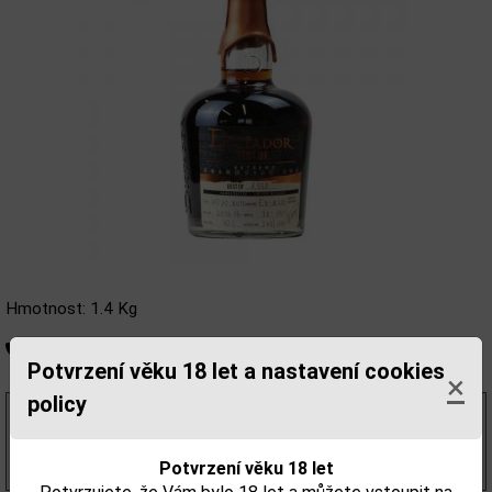
Hmotnost: 1.4 Kg
Není skladem
Potvrzení věku 18 let a nastavení cookies
×
policy
9 015,70 Kč
bez DPH
10 909,00 Kč
s DPH
(15 584,00 Kč/l)
Potvrzení věku 18 let