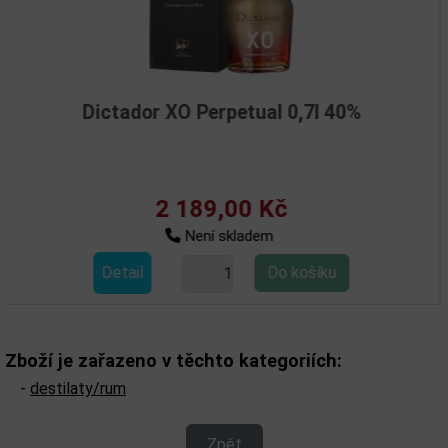
Dictador XO Perpetual 0,7l 40%
Dic
2 189,00 Kč
Není skladem
Detail
Zboží je zařazeno v těchto kategoriích:
-
destilaty/rum
Zpět