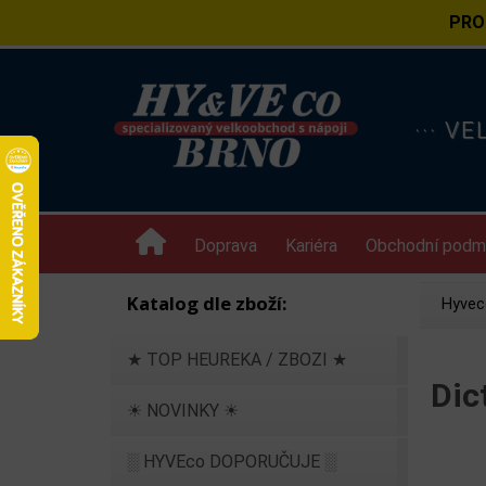
PRO
··· V
Doprava
Kariéra
Obchodní podm
Katalog dle zboží:
Hyvec
★ TOP HEUREKA / ZBOZI ★
Dic
☀ NOVINKY ☀
░ HYVEco DOPORUČUJE ░