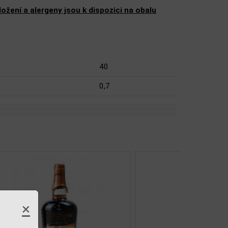
žení a alergeny jsou k dispozici na obalu
40
0,7
×