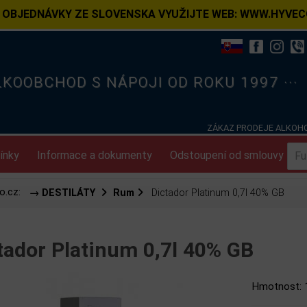
 OBJEDNÁVKY ZE SLOVENSKA VYUŽIJTE WEB: WWW.HYVEC
ELKOOBCHOD S NÁPOJI OD ROKU 1997 ···
ZÁKAZ PRODEJE ALKOHO
ínky
Informace a dokumenty
Odstoupení od smlouvy
o.cz:
→ DESTILÁTY
Rum
Dictador Platinum 0,7l 40% GB
tador Platinum 0,7l 40% GB
Hmotnost: 