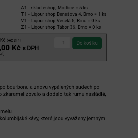
A1 - sklad eshop, Modřice = 5 ks
T1 - Liqour shop Benešova 4, Brno = 1 ks
V1 - Liqour shop Veselá 5, Brno = 0 ks
Z1 - Liqour shop Tábor 36, Brno = 0 ks
 Kč
bez DPH
,00 Kč
s DPH
/l)
h po bourbonu a znovu vypálených sudech po
o zkaramelizovalo a dodalo tak rumu nasládlé,
amelu.
 kolumbijské kávy, které jsou vyváženy jemnými