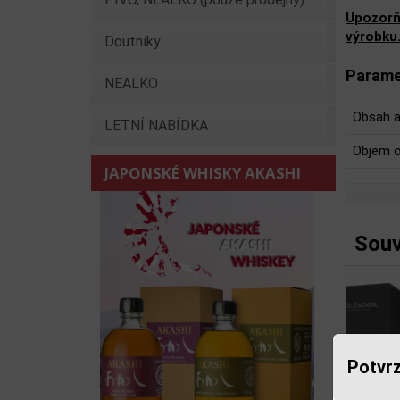
Upozorň
výrobku
Doutníky
Parame
NEALKO
Obsah a
LETNÍ NABÍDKA
Objem o
JAPONSKÉ WHISKY AKASHI
Souv
Potvrz