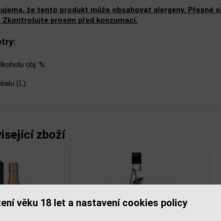
ujeme, že tento produkt může obsahovat alergeny. Přesné slo
. Zkontrolujte prosím před konzumací.
try:
lkoholu obj. %:
balu (L):
isející zboží
ení věku 18 let a nastavení cookies policy