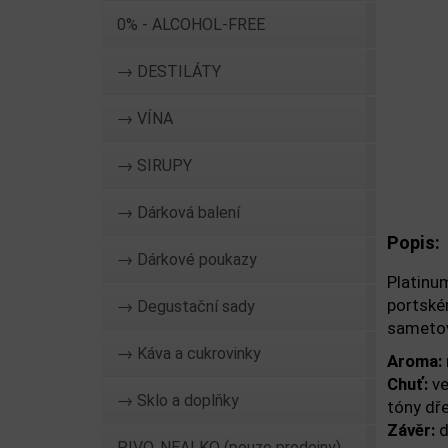
0% - ALCOHOL-FREE
→ DESTILÁTY
→ VÍNA
→ SIRUPY
→ Dárková balení
Popis:
→ Dárkové poukazy
Platinu
portské
→ Degustační sady
sametov
→ Káva a cukrovinky
Aroma:
Chuť:
ve
→ Sklo a doplňky
tóny dř
Závěr:
d
PIVO, NEALKO (pouze prodejny)