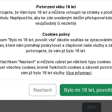
Potvrzení věku 18 let
rzujete, že Vám bylo 18 let a můžete vstoupit na stránky s pro
ador The Best of 1975
Dictador Jerarquia Bo
oholu. Nepřipustíte, aby ke zde uvedeným datům přistupoval kdo
í
0,7l 41%
1991 0,7l 41%
nezpůsobilý či nezletilý.
Cookies policy
kem "Bylo mi 18 let, povolit vše" dáváte souhlas se zpracování
14 199,00 Kč
5 817,00 Kč
es, které nám pomáhají poskytovat a zlepšovat naše služby a z
Není skladem
Není skladem
potvrzujete, že vám již bylo 18 let.
Detail
Detail
tlačítkem "Nastavit" si můžete vybrat jen některé typy cookies
vat všechny cookies, kromě funkčních cookies a zároveň potvrzu
vám již bylo 18 let.služby.
Více informací
e zařazeno v těchto kategoriích:
Nastavit
Bylo mi 18 let, povoli
ilaty/rum
Zpět