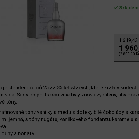
Skladem
1 619,43
1 960
(2 800,00 Kč
m je blendem rumů 25 až 35 let starých, které zrály v sudec
m víně. Sudy po portském víně byly znovu vypáleny, aby dřev
é tóny.
rafinované tóny vanilky a medu s doteky bílé čokolády a kar
lmi jemná, s tóny nugátu, vanilkového fondantu, karamelu a
eva.
louhý a bohatý.