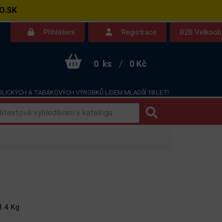
O.SK
Přihlášení
Registrace
B2B Velkoo
0
ks
/
0 Kč
LICKÝCH A TABÁKOVÝCH VÝROBKŮ LIDEM MLADŠÍ 18 LET!
Kontakt
Dotazy
1.4 Kg