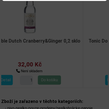
&Ginger 0,2 sklo
Tonic Double Dutch Cucumb
0,2l sklo
32,00 Kč
Není skladem
Detail
Zboží je zařazeno v těchto kategoriích:
-
pivo-nealko-pouze-prodejny/nealkoholicke-napoje