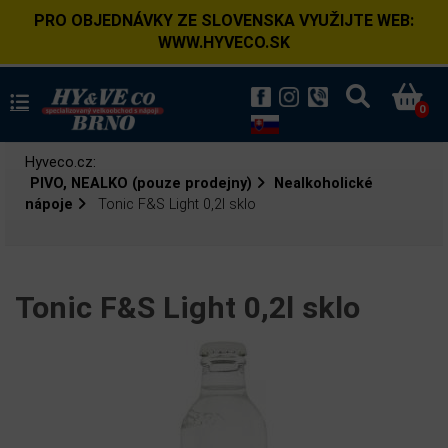
PRO OBJEDNÁVKY ZE SLOVENSKA VYUŽIJTE WEB:
WWW.HYVECO.SK
0
Hyveco.cz:
PIVO, NEALKO (pouze prodejny)
Nealkoholické
nápoje
Tonic F&S Light 0,2l sklo
Tonic F&S Light 0,2l sklo