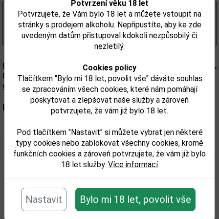
Potvrzení věku 18 let
25,78 Kč
bez DPH
Potvrzujete, že Vám bylo 18 let a můžete vstoupit na
31,00 Kč
s DPH
stránky s prodejem alkoholu. Nepřipustíte, aby ke zde
(155,00 Kč/l)
uvedeným datům přistupoval kdokoli nezpůsobilý či
nezletilý.
Upozorňujeme, že tento produkt může obsahovat alergeny.
Cookies policy
Přesné složení a alergeny jsou k dispozici na obalu
Tlačítkem "Bylo mi 18 let, povolit vše" dáváte souhlas
výrobku. Zkontrolujte prosím před konzumací.
se zpracováním všech cookies, které nám pomáhají
poskytovat a zlepšovat naše služby a zároveň
Parametry:
potvrzujete, že vám již bylo 18 let.
Interní data:
0,2
Pod tlačítkem "Nastavit" si můžete vybrat jen některé
typy cookies nebo zablokovat všechny cookies, kromě
funkčních cookies a zároveň potvrzujete, že vám již bylo
18 let.služby.
Více informací
Související zboží
Nastavit
Bylo mi 18 let, povolit vše