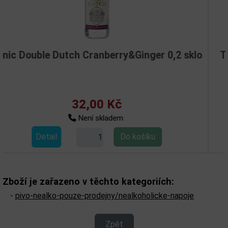
h Cranberry&Ginger 0,2 sklo
Tonic Double Du
32,00 Kč
3
Není skladem
Detail
Zboží je zařazeno v těchto kategoriích:
-
pivo-nealko-pouze-prodejny/nealkoholicke-napoje
Zpět