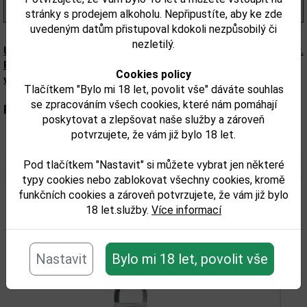
(178,00 Kč/l)
stránky s prodejem alkoholu. Nepřipustíte, aby ke zde
uvedeným datům přistupoval kdokoli nezpůsobilý či
nezletilý.
Upozorňujeme, že tento produkt může obsahovat alergeny.
Přesné složení a alergeny jsou k dispozici na obalu
Cookies policy
výrobku. Zkontrolujte prosím před konzumací.
Tlačítkem "Bylo mi 18 let, povolit vše" dáváte souhlas
se zpracováním všech cookies, které nám pomáhají
Parametry:
poskytovat a zlepšovat naše služby a zároveň
potvrzujete, že vám již bylo 18 let.
Interní data:
0,5
Pod tlačítkem "Nastavit" si můžete vybrat jen některé
typy cookies nebo zablokovat všechny cookies, kromě
funkčních cookies a zároveň potvrzujete, že vám již bylo
Související zboží
18 let.služby.
Více informací
Nastavit
Bylo mi 18 let, povolit vše