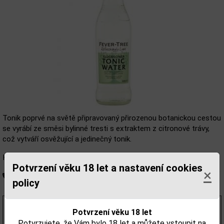
Tonik poprvé na světě připravovaný přirozenou botanickou cestou
se vyrábí ze směsi bylinné tresti s extraktem z citronové trávy,
což vytváří osvěžující a jedinečný tonik.
Hmotnost: 1 Kg
Potvrzení věku 18 let a nastavení cookies
×
Není skladem
policy
73,55 Kč
bez DPH
Potvrzení věku 18 let
89,00 Kč
s DPH
Potvrzujete, že Vám bylo 18 let a můžete vstoupit na