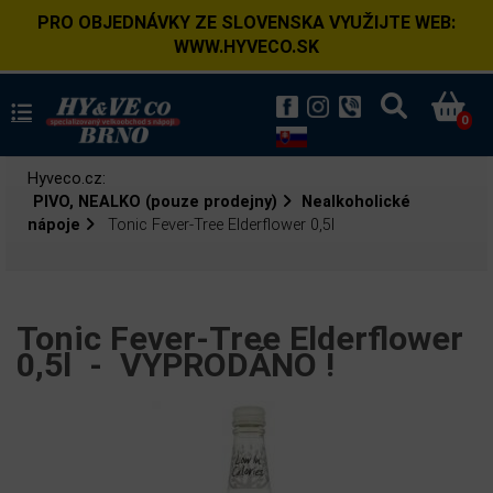
PRO OBJEDNÁVKY ZE SLOVENSKA VYUŽIJTE WEB:
WWW.HYVECO.SK
0
Hyveco.cz:
PIVO, NEALKO (pouze prodejny)
Nealkoholické
nápoje
Tonic Fever-Tree Elderflower 0,5l
Tonic Fever-Tree Elderflower
0,5l -
VYPRODÁNO !