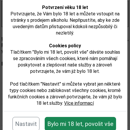
344,17 Kč
Potvrzení věku 18 let
bez DPH
416,00 Kč
Potvrzujete, že Vám bylo 18 let a můžete vstoupit na
s DPH
stránky s prodejem alkoholu. Nepřipustíte, aby ke zde
(594,00 Kč/l)
uvedeným datům přistupoval kdokoli nezpůsobilý či
nezletilý.
Upozorňujeme, že tento produkt může obsahovat alergeny.
Přesné složení a alergeny jsou k dispozici na obalu
Cookies policy
výrobku. Zkontrolujte prosím před konzumací.
Tlačítkem "Bylo mi 18 let, povolit vše" dáváte souhlas
se zpracováním všech cookies, které nám pomáhají
Parametry:
poskytovat a zlepšovat naše služby a zároveň
potvrzujete, že vám již bylo 18 let.
Obsah alkoholu obj. %:
20
Pod tlačítkem "Nastavit" si můžete vybrat jen některé
Objem obalu (L):
0,7
typy cookies nebo zablokovat všechny cookies, kromě
funkčních cookies a zároveň potvrzujete, že vám již bylo
18 let.služby.
Více informací
Související zboží
Nastavit
Bylo mi 18 let, povolit vše