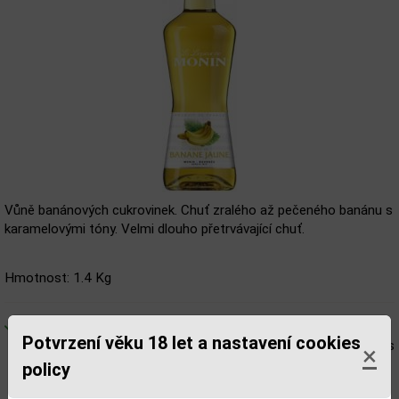
Vůně banánových cukrovinek. Chuť zralého až pečeného banánu s
karamelovými tóny. Velmi dlouho přetrvávající chuť.
Hmotnost: 1.4 Kg
Skladem
A1 - sklad eshop, Modřice = 1 ks
Potvrzení věku 18 let a nastavení cookies
T1 - Liqour shop Benešova 4, Brno = 1 ks
×
V1 - Liqour shop Veselá 5, Brno = 0 ks
policy
Z1 - Liqour shop Tábor 36, Brno = 1 ks