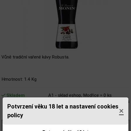
Vůně tradiční vařené kávy Robusta.
Hmotnost: 1.4 Kg
Skladem
A1 - sklad eshop, Modřice = 0 ks
T1 - Liqour shop Benešova 4, Brno = 2 ks
Potvrzení věku 18 let a nastavení cookies
V1 - Liqour shop Veselá 5, Brno = 2 ks
×
Z1 - Liqour shop Tábor 36, Brno = 1 ks
policy
386,61 Kč
bez DPH