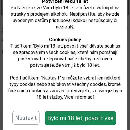
468,00 Kč
Potvrzení věku 18 let
s DPH
Potvrzujete, že Vám bylo 18 let a můžete vstoupit na
(669,00 Kč/l)
stránky s prodejem alkoholu. Nepřipustíte, aby ke zde
uvedeným datům přistupoval kdokoli nezpůsobilý či
nezletilý.
Upozorňujeme, že tento produkt může obsahovat alergeny.
Přesné složení a alergeny jsou k dispozici na obalu
výrobku. Zkontrolujte prosím před konzumací.
Cookies policy
Tlačítkem "Bylo mi 18 let, povolit vše" dáváte souhlas
Parametry:
se zpracováním všech cookies, které nám pomáhají
poskytovat a zlepšovat naše služby a zároveň
potvrzujete, že vám již bylo 18 let.
Obsah alkoholu obj. %:
25
Objem obalu (L):
0,7
Pod tlačítkem "Nastavit" si můžete vybrat jen některé
typy cookies nebo zablokovat všechny cookies, kromě
funkčních cookies a zároveň potvrzujete, že vám již bylo
18 let.služby.
Více informací
Související zboží
Nastavit
Bylo mi 18 let, povolit vše