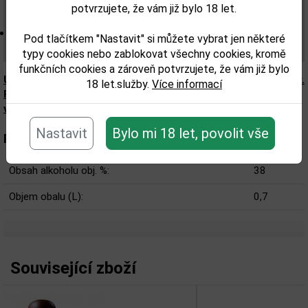
oliv, skořice, plná a hladká chuť dubu, pražených mandlí,
potvrzujete, že vám již bylo 18 let.
jablek, vanilky a skořice a dlouhý a hedvábný závěr.
Složení: Alkohol (tequila z modré odrůdy Agave
Pod tlačítkem "Nastavit" si můžete vybrat jen některé
tequilana Weber), voda.
typy cookies nebo zablokovat všechny cookies, kromě
funkčních cookies a zároveň potvrzujete, že vám již bylo
Upozorňujeme, že tento produkt může obsahovat alergeny.
18 let.služby.
Více informací
Přesné složení a alergeny jsou k dispozici na obalu
výrobku. Zkontrolujte prosím před konzumací.
Nastavit
Bylo mi 18 let, povolit vše
Parametry:
Obsah alkoholu obj. %:
38
Objem obalu (L):
0,7
Související zboží