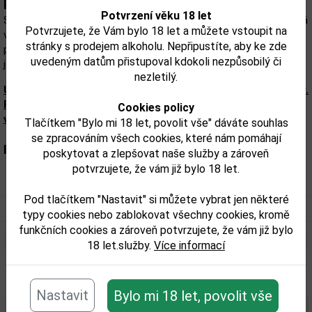
Popis:
Potvrzení věku 18 let
Skvělá whisky k posezení a kochání se výhledem. Sladká a kouřová
Potvrzujete, že Vám bylo 18 let a můžete vstoupit na
vůně s krémovým nádechem vanilkového crème brûlée. Na patře
stránky s prodejem alkoholu. Nepřipustíte, aby ke zde
pečená jablka a nádech muškátového oříšku s trvalým závěrem
uvedeným datům přistupoval kdokoli nezpůsobilý či
jemného kouře z naší orknejské vřesové rašeliny.
nezletilý.
Upozorňujeme, že tento produkt může obsahovat alergeny.
Přesné složení a alergeny jsou k dispozici na obalu
Cookies policy
výrobku. Zkontrolujte prosím před konzumací.
Tlačítkem "Bylo mi 18 let, povolit vše" dáváte souhlas
se zpracováním všech cookies, které nám pomáhají
Parametry:
poskytovat a zlepšovat naše služby a zároveň
potvrzujete, že vám již bylo 18 let.
Obsah alkoholu obj. %:
42,3
Pod tlačítkem "Nastavit" si můžete vybrat jen některé
Objem obalu (L):
0,7
typy cookies nebo zablokovat všechny cookies, kromě
funkčních cookies a zároveň potvrzujete, že vám již bylo
18 let.služby.
Více informací
Související zboží
Nastavit
Bylo mi 18 let, povolit vše