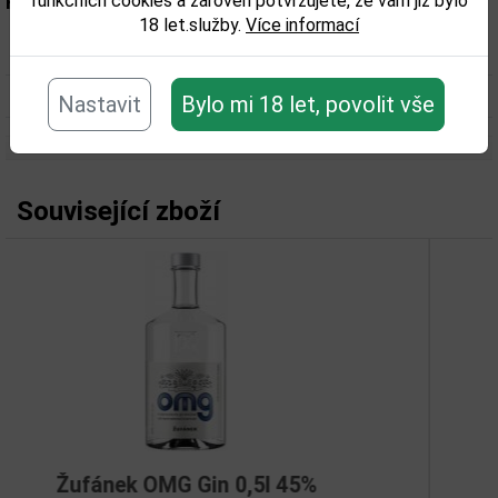
funkčních cookies a zároveň potvrzujete, že vám již bylo
Parametry:
18 let.služby.
Více informací
Obsah alkoholu obj. %:
46
Objem obalu (L):
0,5
Nastavit
Bylo mi 18 let, povolit vše
Související zboží
in 0,5l 45%
Brooklyn 0,