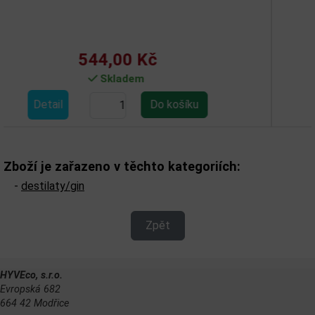
0 Kč
831,00
dem
Sklad
Detail
Zboží je zařazeno v těchto kategoriích:
-
destilaty/gin
Zpět
HYVEco, s.r.o.
Evropská 682
664 42 Modřice