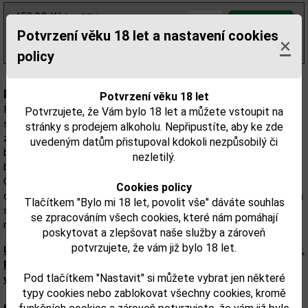
453,98 Kč
bez DPH
549,00 Kč
s DPH
Potvrzení věku 18 let a nastavení cookies
×
(1 098,00 Kč/l)
policy
Popis:
Potvrzení věku 18 let
Harahorn Gin je poctivý gin vyroben s láskou a pozorností. Vyrábí
Potvrzujete, že Vám bylo 18 let a můžete vstoupit na
se pouze v malých dávkách (max. 300 litrů najednou), čímž se
stránky s prodejem alkoholu. Nepřipustíte, aby ke zde
zabezpečuje nepopiratelná kontrola jeho kvality. Složení obsahuje
uvedeným datům přistupoval kdokoli nezpůsobilý či
bobulovité ovoce a divoce rostoucí bylinky z Norska a vlastní
nezletilý.
botanické zahrady destilérky Det Norske Brenner, která ho vyrábí.
O norských bylinkách a botanikach je totiž již obecně známo, že
Cookies policy
díky tamní půdě a geografické poloze patří mezi ty nejchutnější na
Tlačítkem "Bylo mi 18 let, povolit vše" dáváte souhlas
světě. V tomto ginu tak najdete jalovce, lesní borůvky, rebarboru,
se zpracováním všech cookies, které nám pomáhají
mořskou trávu, kořen anděliky, divoký majorán a další.
poskytovat a zlepšovat naše služby a zároveň
potvrzujete, že vám již bylo 18 let.
Upozorňujeme, že tento produkt může obsahovat alergeny.
Přesné složení a alergeny jsou k dispozici na obalu
Pod tlačítkem "Nastavit" si můžete vybrat jen některé
výrobku. Zkontrolujte prosím před konzumací.
typy cookies nebo zablokovat všechny cookies, kromě