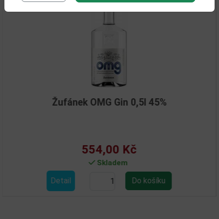
Žufánek OMG Gin 0,5l 45%
554,00 Kč
Skladem
Detail