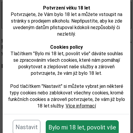
Potvrzení věku 18 let
756,20 Kč
bez DPH
915,00 Kč
Potvrzujete, že Vám bylo 18 let a můžete vstoupit na
s DPH
stránky s prodejem alkoholu. Nepřipustíte, aby ke zde
(1 307,00 Kč/l)
uvedeným datům přistupoval kdokoli nezpůsobilý či
nezletilý.
Upozorňujeme, že tento produkt může obsahovat alergeny.
Přesné složení a alergeny jsou k dispozici na obalu
Cookies policy
výrobku. Zkontrolujte prosím před konzumací.
Tlačítkem "Bylo mi 18 let, povolit vše" dáváte souhlas
se zpracováním všech cookies, které nám pomáhají
Parametry:
poskytovat a zlepšovat naše služby a zároveň
potvrzujete, že vám již bylo 18 let.
Obsah alkoholu obj. %:
46
Pod tlačítkem "Nastavit" si můžete vybrat jen některé
Objem obalu (L):
0,7
typy cookies nebo zablokovat všechny cookies, kromě
funkčních cookies a zároveň potvrzujete, že vám již bylo
18 let.služby.
Více informací
Související zboží
Nastavit
Bylo mi 18 let, povolit vše