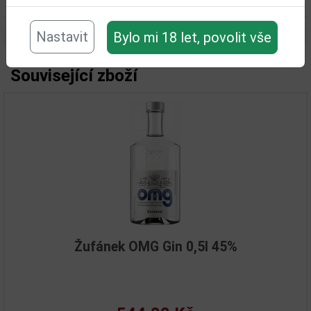
Objem obalu (L):
0,7
Nastavit
Bylo mi 18 let, povolit vše
Související zboží
Žufánek OMG Gin 0,5l 45%