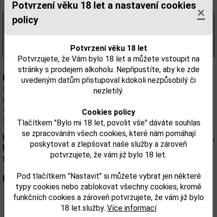
Z1 - Liqour shop Tábor 36, Brno = 2 ks
Potvrzení věku 18 let a nastavení cookies
×
policy
819,01 Kč
bez DPH
991,00 Kč
s DPH
(1 416,00 Kč/l)
Potvrzení věku 18 let
Potvrzujete, že Vám bylo 18 let a můžete vstoupit na
stránky s prodejem alkoholu. Nepřipustíte, aby ke zde
Popis:
uvedeným datům přistupoval kdokoli nezpůsobilý či
Příjmně aromatický po jalovci a koriandru s mírně sladkým květinovým
nezletilý.
podtónem Chuť: Silný kořeněný nástup, který přechází do jemnějších tónů
afrického koření s vanilkovým nádechem Destilace Obilný destilát
Cookies policy
infuzovaný jalovcem a dalšími botaniky dle původní receptury.
Tlačítkem "Bylo mi 18 let, povolit vše" dáváte souhlas
se zpracováním všech cookies, které nám pomáhají
Upozorňujeme, že tento produkt může obsahovat alergeny.
poskytovat a zlepšovat naše služby a zároveň
Přesné složení a alergeny jsou k dispozici na obalu
potvrzujete, že vám již bylo 18 let.
výrobku. Zkontrolujte prosím před konzumací.
Pod tlačítkem "Nastavit" si můžete vybrat jen některé
Parametry:
typy cookies nebo zablokovat všechny cookies, kromě
funkčních cookies a zároveň potvrzujete, že vám již bylo
Obsah alkoholu obj. %:
43,5
18 let.služby.
Více informací