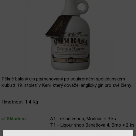
Pěkně balený gin pojmenovaný po soukromém společenském
klubu z 19. století v Keni, který dovážel anglický gin pro své členy.
Hmotnost: 1.4 Kg
Skladem
A1 - sklad eshop, Modřice = 9 ks
T1 - Liqour shop Benešova 4, Brno = 2 ks
V1 - Liqour shop Veselá 5, Brno = 2 ks