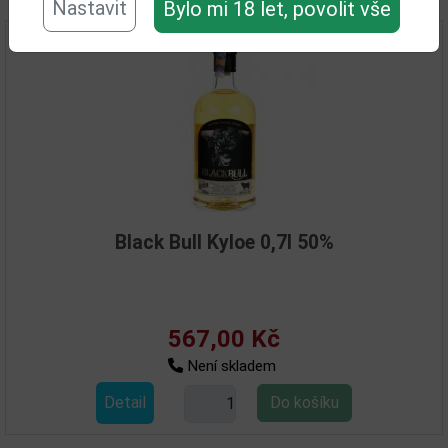
Nastavit
Bylo mi 18 let, povolit vše
Black Bull Kyloe 0,7l 50%
567,00 Kč
Není skladem
Detail