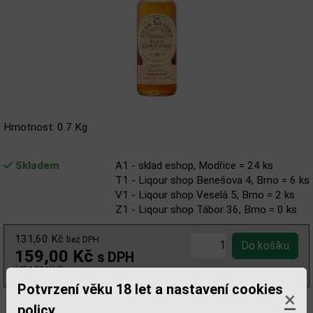
Hmotnost: 0.7 Kg
Skladem
A1 - sklad eshop, Modřice = 24 ks
T1 - Liqour shop Benešova 4, Brno = 6 ks
V1 - Liqour shop Veselá 5, Brno = 2 ks
Z1 - Liqour shop Tábor 36, Brno = 0 ks
131,60 Kč
bez DPH
159,00 Kč
s DPH
(454,00 Kč/l)
Potvrzení věku 18 let a nastavení cookies
×
policy