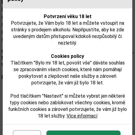
Popis:
Do skla teče staré zlato s měděným leskem.
Vůně je
Potvrzení věku 18 let
dobře definována vyzrálými obilnými alkoholy s tóny
Potvrzujete, že Vám bylo 18 let a můžete vstoupit na
sladového ječmene a jemnými, svěžími a dobře
stránky s prodejem alkoholu. Nepřipustíte, aby ke zde
umístěnými tóny.
Na patře je tato whisky hedvábná se
uvedeným datům přistupoval kdokoli nezpůsobilý či
střední viskozitou.
nezletilý.
Upozorňujeme, že tento produkt může obsahovat alergeny.
Cookies policy
Přesné složení a alergeny jsou k dispozici na obalu
Tlačítkem "Bylo mi 18 let, povolit vše" dáváte souhlas
výrobku. Zkontrolujte prosím před konzumací.
se zpracováním všech cookies, které nám pomáhají
poskytovat a zlepšovat naše služby a zároveň
Parametry:
potvrzujete, že vám již bylo 18 let.
Obsah alkoholu obj. %:
40
Pod tlačítkem "Nastavit" si můžete vybrat jen některé
Objem obalu (L):
typy cookies nebo zablokovat všechny cookies, kromě
0,35
funkčních cookies a zároveň potvrzujete, že vám již bylo
18 let.služby.
Více informací
Související zboží