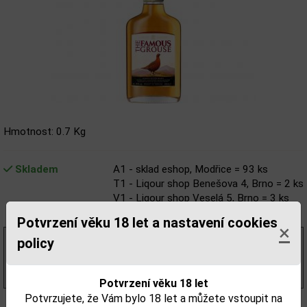
Hmotnost: 0.7 Kg
Skladem
A1 - sklad eshop, Modřice = 93 ks
T1 - Liqour shop Benešova 4, Brno = 2 ks
V1 - Liqour shop Veselá 5, Brno = 3 ks
Z1 - Liqour shop Tábor 36, Brno = 2 ks
Potvrzení věku 18 let a nastavení cookies
×
policy
164,46 Kč
bez DPH
199,00 Kč
s DPH
(569,00 Kč/l)
Potvrzení věku 18 let
Potvrzujete, že Vám bylo 18 let a můžete vstoupit na