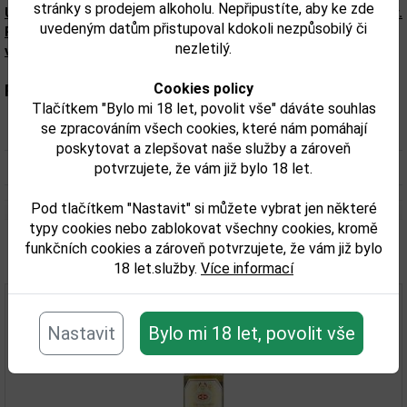
stránky s prodejem alkoholu. Nepřipustíte, aby ke zde
Upozorňujeme, že tento produkt může obsahovat alergeny.
uvedeným datům přistupoval kdokoli nezpůsobilý či
Přesné složení a alergeny jsou k dispozici na obalu
nezletilý.
výrobku. Zkontrolujte prosím před konzumací.
Cookies policy
Parametry:
Tlačítkem "Bylo mi 18 let, povolit vše" dáváte souhlas
se zpracováním všech cookies, které nám pomáhají
Obsah alkoholu obj. %:
40
poskytovat a zlepšovat naše služby a zároveň
Objem obalu (L):
0,35
potvrzujete, že vám již bylo 18 let.
Pod tlačítkem "Nastavit" si můžete vybrat jen některé
typy cookies nebo zablokovat všechny cookies, kromě
funkčních cookies a zároveň potvrzujete, že vám již bylo
Související zboží
18 let.služby.
Více informací
Nastavit
Bylo mi 18 let, povolit vše