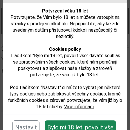
Z1 - Liqour shop Tábor 36, Brno = 1 ks
Potvrzení věku 18 let
576,03 Kč
bez DPH
Potvrzujete, že Vám bylo 18 let a můžete vstoupit na
697,00 Kč
s DPH
stránky s prodejem alkoholu. Nepřipustíte, aby ke zde
(996,00 Kč/l)
uvedeným datům přistupoval kdokoli nezpůsobilý či
nezletilý.
Upozorňujeme, že tento produkt může obsahovat alergeny.
Cookies policy
Přesné složení a alergeny jsou k dispozici na obalu
Tlačítkem "Bylo mi 18 let, povolit vše" dáváte souhlas
výrobku. Zkontrolujte prosím před konzumací.
se zpracováním všech cookies, které nám pomáhají
poskytovat a zlepšovat naše služby a zároveň
Parametry:
potvrzujete, že vám již bylo 18 let.
Obsah alkoholu obj. %:
40
Pod tlačítkem "Nastavit" si můžete vybrat jen některé
typy cookies nebo zablokovat všechny cookies, kromě
Objem obalu (L):
0,7
funkčních cookies a zároveň potvrzujete, že vám již bylo
18 let.služby.
Více informací
Související zboží
Nastavit
Bylo mi 18 let, povolit vše