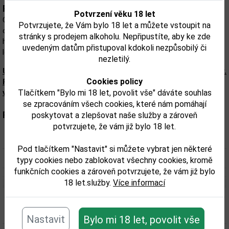
Popis:
Potvrzení věku 18 let
Crown Royal Black je odvážnější, tmavší a robustnější whisky s
Potvrzujete, že Vám bylo 18 let a můžete vstoupit na
obsahem alkoholu 45% , ale s typickou jemností Crown Royal. Má
stránky s prodejem alkoholu. Nepřipustíte, aby ke zde
hlubší dubové pozadí s tmavými, sladkými, javorovými tóny a
uvedeným datům přistupoval kdokoli nezpůsobilý či
lehkou vanilkovou příchutí ke konci.
nezletilý.
Upozorňujeme, že tento produkt může obsahovat alergeny.
Cookies policy
Přesné složení a alergeny jsou k dispozici na obalu
výrobku. Zkontrolujte prosím před konzumací.
Tlačítkem "Bylo mi 18 let, povolit vše" dáváte souhlas
se zpracováním všech cookies, které nám pomáhají
Parametry:
poskytovat a zlepšovat naše služby a zároveň
potvrzujete, že vám již bylo 18 let.
Obsah alkoholu obj. %:
45
Pod tlačítkem "Nastavit" si můžete vybrat jen některé
Objem obalu (L):
1
typy cookies nebo zablokovat všechny cookies, kromě
funkčních cookies a zároveň potvrzujete, že vám již bylo
18 let.služby.
Více informací
Související zboží
Nastavit
Bylo mi 18 let, povolit vše