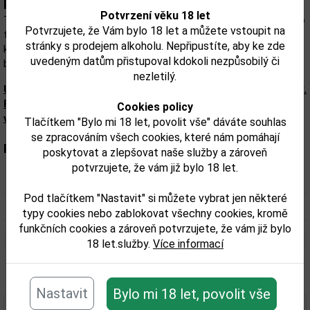
Popis:
Potvrzení věku 18 let
Tequila vzniká z pečlivě vybrané modré agáve z oblasti Jalisco. Po
Potvrzujete, že Vám bylo 18 let a můžete vstoupit na
fermentaci a destilaci prochází unikátním procesem čištění, díky
stránky s prodejem alkoholu. Nepřipustíte, aby ke zde
kterému získává mimořádně hladký, čistý a elegantní charakter
uvedeným datům přistupoval kdokoli nezpůsobilý či
bez výrazné agresivity typické pro některé blanco tequily.
nezletilý.
Upozorňujeme, že tento produkt může obsahovat alergeny.
Přesné složení a alergeny jsou k dispozici na obalu
Cookies policy
výrobku. Zkontrolujte prosím před konzumací.
Tlačítkem "Bylo mi 18 let, povolit vše" dáváte souhlas
se zpracováním všech cookies, které nám pomáhají
Parametry:
poskytovat a zlepšovat naše služby a zároveň
potvrzujete, že vám již bylo 18 let.
Obsah alkoholu obj. %:
40
Pod tlačítkem "Nastavit" si můžete vybrat jen některé
Objem obalu (L):
0,7
typy cookies nebo zablokovat všechny cookies, kromě
funkčních cookies a zároveň potvrzujete, že vám již bylo
18 let.služby.
Více informací
Související zboží
Nastavit
Bylo mi 18 let, povolit vše