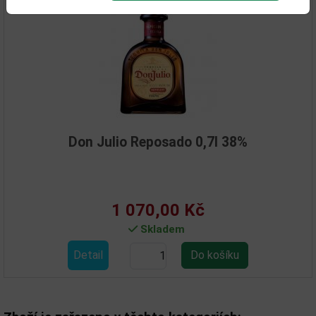
Don Julio Reposado 0,7l 38%
1 070,00 Kč
Skladem
Detail