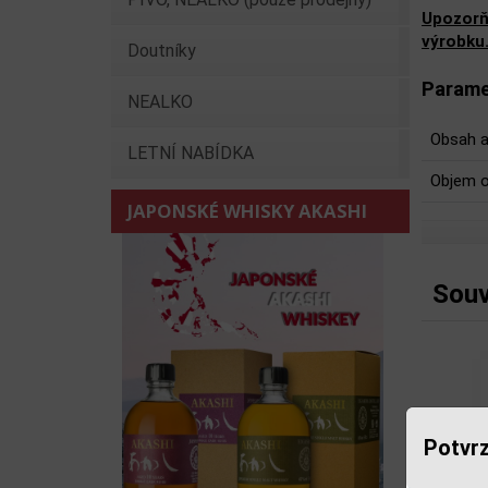
Upozorň
výrobku
Doutníky
Parame
NEALKO
Obsah a
LETNÍ NABÍDKA
Objem o
JAPONSKÉ WHISKY AKASHI
Souv
Potvrz