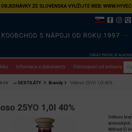
 OBJEDNÁVKY ZE SLOVENSKA VYUŽIJTE WEB: WWW.HYVEC
ELKOOBCHOD S NÁPOJI OD ROKU 1997 ···
ZÁKAZ PRODEJE ALKOHO
ínky
Informace a dokumenty
Odstoupení od smlouvy
o.cz:
→ DESTILÁTY
Brandy
Velloso 25YO 1,0l 40%
loso 25YO 1,0l 40%
Velloso bran
amerických 
Wilfred El V