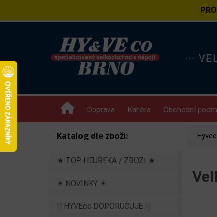
PRO
··· V
Doprava
Kariéra
Obchodní podm
Katalog dle zboží:
Hyvec
★ TOP HEUREKA / ZBOZI ★
Vel
☀ NOVINKY ☀
░ HYVEco DOPORUČUJE ░