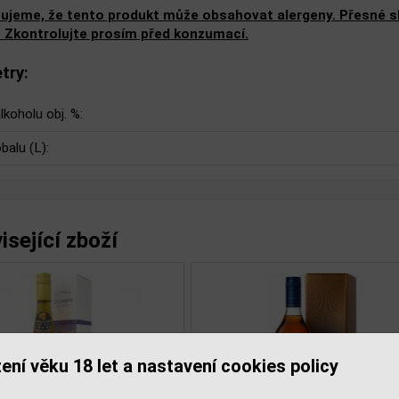
ujeme, že tento produkt může obsahovat alergeny. Přesné slo
. Zkontrolujte prosím před konzumací.
try:
lkoholu obj. %:
balu (L):
isející zboží
ení věku 18 let a nastavení cookies policy