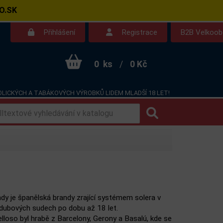
O.SK
Přihlášení
Registrace
B2B Velkoo
0
ks
/
0 Kč
LICKÝCH A TABÁKOVÝCH VÝROBKŮ LIDEM MLADŠÍ 18 LET!
Kontakt
Dotazy
dy je španělská brandy zrající systémem solera v
dubových sudech po dobu až 18 let.
elloso byl hrabě z Barcelony, Gerony a Basalú, kde se