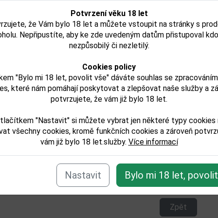
Potvrzení věku 18 let
rzujete, že Vám bylo 18 let a můžete vstoupit na stránky s pro
orres 10YO 0,7l 38%
J.Domet VSOP 0,7l 
oholu. Nepřipustíte, aby ke zde uvedeným datům přistupoval kdo
í
nezpůsobilý či nezletilý.
Cookies policy
kem "Bylo mi 18 let, povolit vše" dáváte souhlas se zpracování
441,00 Kč
257,00 Kč
es, které nám pomáhají poskytovat a zlepšovat naše služby a z
Skladem
Skladem
potvrzujete, že vám již bylo 18 let.
Detail
Detail
tlačítkem "Nastavit" si můžete vybrat jen některé typy cookies
vat všechny cookies, kromě funkčních cookies a zároveň potvrzu
vám již bylo 18 let.služby.
Více informací
e zařazeno v těchto kategoriích:
Nastavit
Bylo mi 18 let, povoli
ilaty/brandy
Zpět