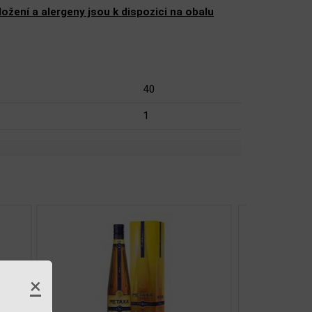
žení a alergeny jsou k dispozici na obalu
40
1
×