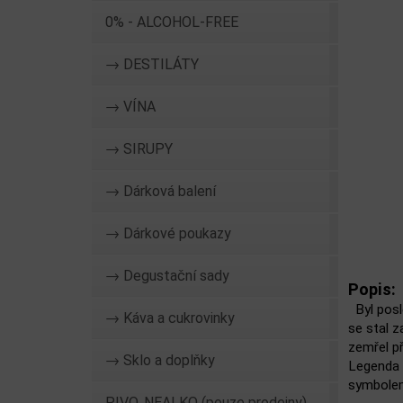
0% - ALCOHOL-FREE
→ DESTILÁTY
→ VÍNA
→ SIRUPY
→ Dárková balení
→ Dárkové poukazy
→ Degustační sady
Popis:
Byl posl
→ Káva a cukrovinky
se stal z
zemřel p
→ Sklo a doplňky
Legenda ř
symbolem
PIVO, NEALKO (pouze prodejny)