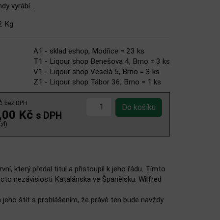
dy vyrábí...
2 Kg
A1 - sklad eshop, Modřice = 23 ks
T1 - Liqour shop Benešova 4, Brno = 3 ks
V1 - Liqour shop Veselá 5, Brno = 3 ks
Z1 - Liqour shop Tábor 36, Brno = 1 ks
Kč
bez DPH
,00 Kč
s DPH
/l)
 který předal titul a přistoupil k jeho řádu. Tímto
cto nezávislosti Katalánska ve Španělsku. Wilfred
 na jeho štít s prohlášením, že právě ten bude navždy