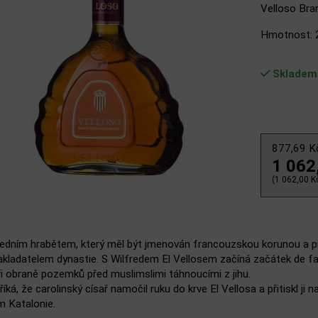
Velloso Bran
Hmotnost: 
Skladem
877,69 
1 062
(1 062,00 Kč
edním hrabětem, který měl být jmenován francouzskou korunou a první,
akladatelem dynastie. S Wilfredem El Vellosem začíná začátek de fa
ři obraně pozemků před muslimslimi táhnoucími z jihu.
íká, že carolinský císař namočil ruku do krve El Vellosa a přitiskl ji
 Katalonie.