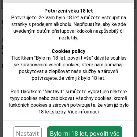
(400,00 Kč/l)
Potvrzení věku 18 let
Potvrzujete, že Vám bylo 18 let a můžete vstoupit na
Popis:
stránky s prodejem alkoholu. Nepřipustíte, aby ke zde
Olympia Greek S, 36%
uvedeným datům přistupoval kdokoli nezpůsobilý či
nezletilý.
Upozorňujeme, že tento produkt může obsahovat alergeny.
Přesné složení a alergeny jsou k dispozici na obalu
Cookies policy
výrobku. Zkontrolujte prosím před konzumací.
Tlačítkem "Bylo mi 18 let, povolit vše" dáváte souhlas
se zpracováním všech cookies, které nám pomáhají
Parametry:
poskytovat a zlepšovat naše služby a zároveň
potvrzujete, že vám již bylo 18 let.
Obsah alkoholu obj. %:
36
Pod tlačítkem "Nastavit" si můžete vybrat jen některé
Objem obalu (L):
0,7
typy cookies nebo zablokovat všechny cookies, kromě
funkčních cookies a zároveň potvrzujete, že vám již bylo
18 let.služby.
Více informací
Související zboží
Nastavit
Bylo mi 18 let, povolit vše