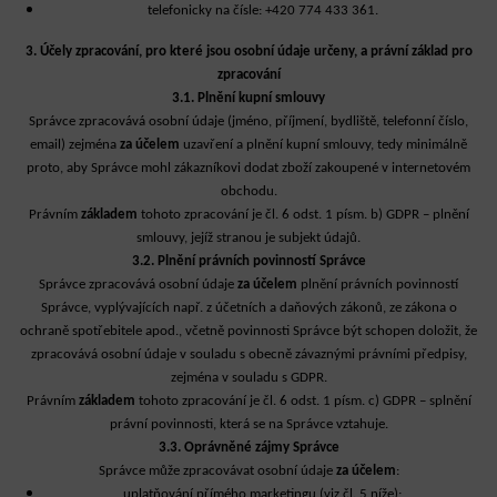
telefonicky na čísle: +420 774 433 361.
3. Účely zpracování, pro které jsou osobní údaje určeny, a právní základ pro
zpracování
3.1. Plnění kupní smlouvy
Správce zpracovává osobní údaje (jméno, příjmení, bydliště, telefonní číslo,
email) zejména
za účelem
uzavření a plnění kupní smlouvy, tedy minimálně
proto, aby Správce mohl zákazníkovi dodat zboží zakoupené v internetovém
obchodu.
Právním
základem
tohoto zpracování je čl. 6 odst. 1 písm. b) GDPR – plnění
smlouvy, jejíž stranou je subjekt údajů.
3.2. Plnění právních povinností Správce
Správce zpracovává osobní údaje
za účelem
plnění právních povinností
Správce, vyplývajících např. z účetních a daňových zákonů, ze zákona o
ochraně spotřebitele apod., včetně povinnosti Správce být schopen doložit, že
zpracovává osobní údaje v souladu s obecně závaznými právními předpisy,
zejména v souladu s GDPR.
Právním
základem
tohoto zpracování je čl. 6 odst. 1 písm. c) GDPR – splnění
právní povinnosti, která se na Správce vztahuje.
3.3. Oprávněné zájmy Správce
Správce může zpracovávat osobní údaje
za účelem
:
uplatňování přímého marketingu
(viz čl. 5 níže);