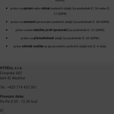
GDPR);
právo na
opravu
nebo
výmaz
osobních údajů (za podmínek čl. 16 nebo čl.
17 GDPR);
právo na
omezení
zpracování osobních údajů (za podmínek čl. 18 GDPR);
právo vznést
námitku
proti
zpracování
(za podmínek čl. 21 GDPR);
právo na
přenositelnost
údajů (za podmínek čl. 20 GDPR);
právo
odvolat souhlas
se zpracováním osobních údajů (viz čl. 4 výše).
HYVEco, s.r.o.
Evropská 682
664 42 Modřice
Tel.: +420 774 433 361
Provozní doba:
Po-Pá 8.00 - 15.30 hod.
IČ: