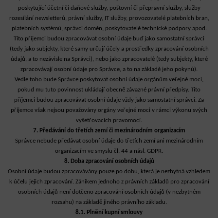
poskytující účetní či daňové služby, poštovní či přepravní služby, služby
rozesílání newsletterů, právní služby, IT služby, provozovatelé platebních bran,
platebních systémů, správci domén, poskytovatelé technické podpory apod.
Tito příjemci budou zpracovávat osobní údaje buď jako samostatní správci
(tedy jako subjekty, které samy určují účely a prostředky zpracování osobních
údajů, a to nezávisle na Správci), nebo jako zpracovatelé (tedy subjekty, které
zpracovávají osobní údaje pro Správce, a to na základě jeho pokynů).
Vedle toho bude Správce poskytovat osobní údaje orgánům veřejné moci,
pokud mu tuto povinnost ukládají obecně závazné právní předpisy. Tito
příjemci budou zpracovávat osobní údaje vždy jako samostatní správci. Za
příjemce však nejsou považovány orgány veřejné moci v rámci výkonu svých
vyšetřovacích pravomocí.
7. Předávání do třetích zemí či mezinárodním organizacím
Správce nebude předávat osobní údaje do třetích zemí ani mezinárodním
organizacím ve smyslu čl. 44 a násl. GDPR.
8. Doba zpracování osobních údajů
Osobní údaje budou zpracovávány pouze po dobu, která je nezbytná vzhledem
k účelu jejich zpracování. Zánikem jednoho z právních základů pro zpracování
osobních údajů není dotčeno zpracování osobních údajů (v nezbytném
rozsahu) na základě jiného právního základu.
8.1. Plnění kupní smlouvy