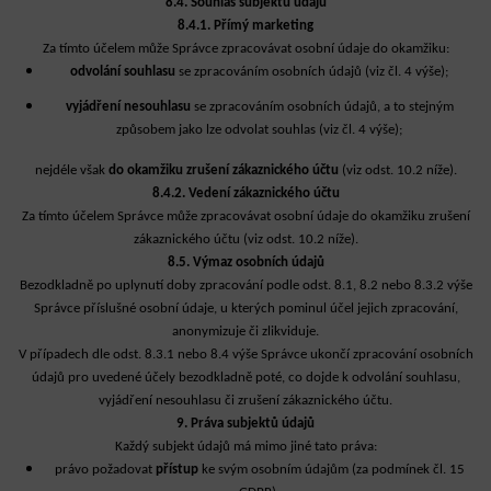
8.4. Souhlas subjektu údajů
8.4.1. Přímý marketing
Za tímto účelem může Správce zpracovávat osobní údaje do okamžiku:
odvolání souhlasu
se zpracováním osobních údajů (viz čl. 4 výše);
vyjádření nesouhlasu
se zpracováním osobních údajů, a to stejným
způsobem jako lze odvolat souhlas (viz čl. 4 výše);
nejdéle však
do okamžiku zrušení zákaznického účtu
(viz odst. 10.2 níže).
8.4.2. Vedení zákaznického účtu
Za tímto účelem Správce může zpracovávat osobní údaje do okamžiku zrušení
zákaznického účtu (viz odst. 10.2 níže).
8.5. Výmaz osobních údajů
Bezodkladně po uplynutí doby zpracování podle odst. 8.1, 8.2 nebo 8.3.2 výše
Správce příslušné osobní údaje, u kterých pominul účel jejich zpracování,
anonymizuje či zlikviduje.
V případech dle odst. 8.3.1 nebo 8.4 výše Správce ukončí zpracování osobních
údajů pro uvedené účely bezodkladně poté, co dojde k odvolání souhlasu,
vyjádření nesouhlasu či zrušení zákaznického účtu.
9. Práva subjektů údajů
Každý subjekt údajů má mimo jiné tato práva:
právo požadovat
přístup
ke svým osobním údajům (za podmínek čl. 15