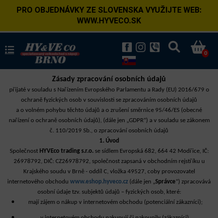
PRO OBJEDNÁVKY ZE SLOVENSKA VYUŽIJTE WEB:
WWW.HYVECO.SK
0
Zásady zpracování osobních údajů
přijaté v souladu s Nařízením Evropského Parlamentu a Rady (EU) 2016/679 o
ochraně fyzických osob v souvislosti se zpracováním osobních údajů
a o volném pohybu těchto údajů a o zrušení směrnice 95/46/ES (obecné
nařízení o ochraně osobních údajů), (dále jen „GDPR“) a v souladu se zákonem
č. 110/2019 Sb., o zpracování osobních údajů
1. Úvod
Společnost
HYVEco trading s.r.o.
se sídlem Evropská 682, 664 42 Modřice, IČ:
26978792, DIČ: CZ26978792, společnost zapsaná v obchodním rejstříku u
Krajského soudu v Brně - oddíl C, vložka 49527
, coby provozovatel
internetového obchodu
www.eshop.hyveco.cz
(dále jen „
Správce
“) zpracovává
osobní údaje tzv. subjektů údajů – fyzických osob, které:
mají zájem o nákup v internetovém obchodu (potenciální zákazníci);
v internetovém obchodu nakupují či nakoupily (zákazníci).