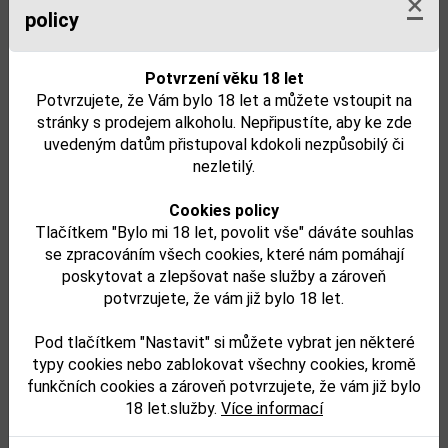
×
nepřímé podpoře zboží či služeb nebo image Správce (zejména tzv.
policy
newslettery).
5.2. Jak to vlastně probíhá?
Zpracování osobních údajů pro účely zasílání obchodních sdělení
vůči
Potvrzení věku 18 let
potenciálním zákazníkům
(tedy osobám, které v internetovém obchodu ještě
Potvrzujete, že Vám bylo 18 let a můžete vstoupit na
nenakoupily, ale rozhodly se odebírat obchodní sdělení) je možné pouze na
stránky s prodejem alkoholu. Nepřipustíte, aby ke zde
základě jejich
souhlasu
se zpracováním osobních údajů. Rovněž i samotné
uvedeným datům přistupoval kdokoli nezpůsobilý či
zasílání obchodních sdělení potenciálním zákazníkům lze provádět pouze na
nezletilý.
základě
souhlasu
(v souladu s § 7 odst. 2 zákona č. 480/2004 Sb.).
Zpracování osobních údajů pro účely zasílání obchodních sdělení
vůči
Cookies policy
zákazníkům
(tedy osobám, které v internetovém obchodu již nakoupily) je
Tlačítkem "Bylo mi 18 let, povolit vše" dáváte souhlas
možné i
bez jejich souhlasu
, a to na základě existence oprávněného zájmu
se zpracováním všech cookies, které nám pomáhají
Správce (viz odst. 3.3 výše anebo recitál 47 GDPR). Rovněž i samotné zasílání
poskytovat a zlepšovat naše služby a zároveň
obchodních sdělení zákazníkům, pokud se tato obchodní sdělení týkají
potvrzujete, že vám již bylo 18 let.
vlastních obdobných výrobků nebo služeb Správce, lze v takovém případě
provádět
bez jejich souhlasu
(v souladu s § 7 odst. 3 zákona č. 480/2004
Sb.),
pokud to zákazník původně neodmítl nebo následně neodmítne
. [blíže
Pod tlačítkem "Nastavit" si můžete vybrat jen některé
viz
https://uoou.gov.cz/novinky/obchodni-sdeleni/gdpr-a-primy-elektronicky-
typy cookies nebo zablokovat všechny cookies, kromě
marketing
]
funkčních cookies a zároveň potvrzujete, že vám již bylo
5.3. Ukončení zpracování pro účely přímého marketingu
18 let.služby.
Více informací
Správce ukončí zpracování osobních údajů pro účely přímého marketingu
bezodkladně poté, co zákazník či potenciální zákazník
vyjádří svůj nesouhlas