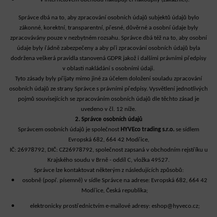
Správce dbá na to, aby zpracování osobních údajů subjektů údajů bylo
zákonné, korektní, transparentní, přesné, důvěrné a osobní údaje byly
zpracovávány pouze v nezbytném rozsahu. Správce dbá též na to, aby osobní
údaje byly řádně zabezpečeny a aby při zpracování osobních údajů byla
dodržena veškerá pravidla stanovená GDPR jakož i dalšími právními předpisy
v oblasti nakládání s osobními údaji.
Tyto zásady byly přijaty mimo jiné za účelem doložení souladu zpracování
osobních údajů ze strany Správce s právními předpisy. Vysvětlení jednotlivých
pojmů souvisejících se zpracováním osobních údajů dle těchto zásad je
uvedeno v čl. 12 níže.
2. Správce osobních údajů
Správcem osobních údajů je společnost
HYVEco trading s.r.o.
se sídlem
Evropská 682, 664 42 Modřice,
IČ: 26978792, DIČ: CZ26978792, společnost zapsaná v obchodním rejstříku u
Krajského soudu v Brně - oddíl C, vložka 49527.
Správce lze kontaktovat některým z následujících způsobů:
osobně (popř. písemně) v sídle Správce na adrese:
Evropská 682, 664 42
Modřice
, Česká republika;
elektronicky prostřednictvím e-mailové adresy:
eshop@hyveco.cz
;