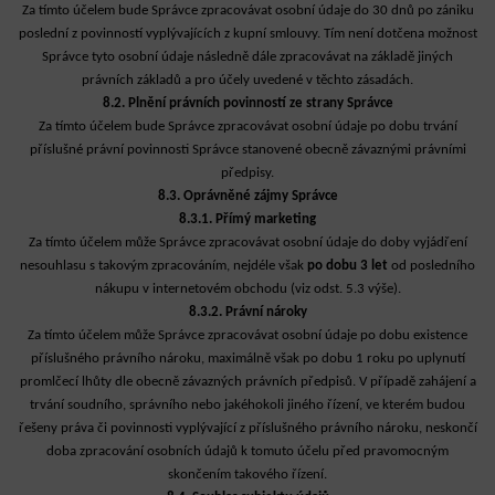
Za tímto účelem bude Správce zpracovávat osobní údaje do 30 dnů po zániku
poslední z povinností vyplývajících z kupní smlouvy. Tím není dotčena možnost
Správce tyto osobní údaje následně dále zpracovávat na základě jiných
právních základů a pro účely uvedené v těchto zásadách.
8.2. Plnění právních povinností ze strany Správce
Za tímto účelem bude Správce zpracovávat osobní údaje po dobu trvání
příslušné právní povinnosti Správce stanovené obecně závaznými právními
předpisy.
8.3. Oprávněné zájmy Správce
8.3.1. Přímý marketing
Za tímto účelem může Správce zpracovávat osobní údaje do doby vyjádření
nesouhlasu s takovým zpracováním, nejdéle však
po dobu 3 let
od posledního
nákupu v internetovém obchodu (viz odst. 5.3 výše).
8.3.2. Právní nároky
Za tímto účelem může Správce zpracovávat osobní údaje po dobu existence
příslušného právního nároku, maximálně však po dobu 1 roku po uplynutí
promlčecí lhůty dle obecně závazných právních předpisů. V případě zahájení a
trvání soudního, správního nebo jakéhokoli jiného řízení, ve kterém budou
řešeny práva či povinnosti vyplývající z příslušného právního nároku, neskončí
doba zpracování osobních údajů k tomuto účelu před pravomocným
skončením takového řízení.