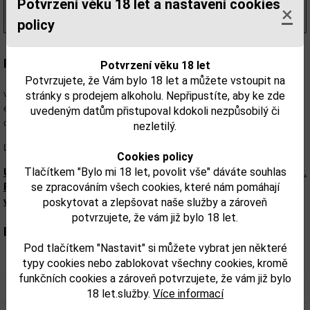
444,00 Kč
Potvrzení věku 18 let a nastavení cookies
s DPH
×
(634,00 Kč/l)
policy
Popis:
Potvrzení věku 18 let
Potvrzujete, že Vám bylo 18 let a můžete vstoupit na
Švédská značka Absolut hrdě představuje novou limitovanou edici své
vodky a to v nejikoničtější podobě, jakou kdy uvedla na trh. S limitovanou
stránky s prodejem alkoholu. Nepřipustíte, aby ke zde
edicí Andy Warhol přenesli tvůrci slavnou malbu ještě slavnějšího umělce
uvedeným datům přistupoval kdokoli nezpůsobilý či
do 3D a tím umožnili každému z nás mít svého Warhola i u sebe doma.
nezletilý.
Limitovaná edice.
Cookies policy
Tlačítkem "Bylo mi 18 let, povolit vše" dáváte souhlas
Upozorňujeme, že tento produkt může obsahovat alergeny.
se zpracováním všech cookies, které nám pomáhají
Přesné složení a alergeny jsou k dispozici na obalu
výrobku. Zkontrolujte prosím před konzumací.
poskytovat a zlepšovat naše služby a zároveň
potvrzujete, že vám již bylo 18 let.
Parametry:
Pod tlačítkem "Nastavit" si můžete vybrat jen některé
typy cookies nebo zablokovat všechny cookies, kromě
Obsah alkoholu obj. %:
40
funkčních cookies a zároveň potvrzujete, že vám již bylo
Objem obalu (L):
0,7
18 let.služby.
Více informací