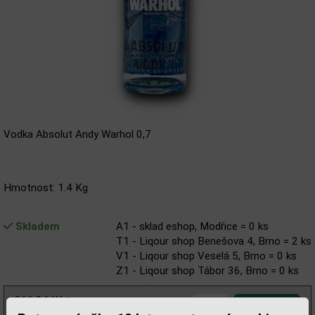
Vodka Absolut Andy Warhol 0,7
Hmotnost: 1.4 Kg
Skladem
A1 - sklad eshop, Modřice = 0 ks
T1 - Liqour shop Benešova 4, Brno = 2 ks
V1 - Liqour shop Veselá 5, Brno = 0 ks
Z1 - Liqour shop Tábor 36, Brno = 0 ks
366,94 Kč
bez DPH