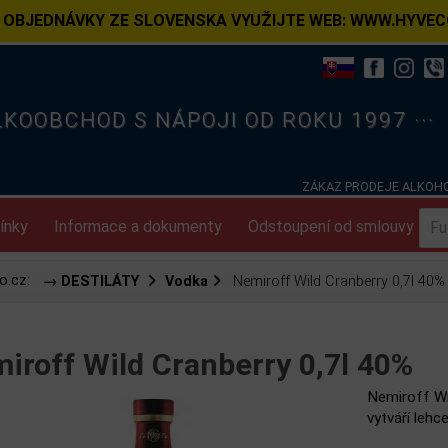
 OBJEDNÁVKY ZE SLOVENSKA VYUŽIJTE WEB: WWW.HYVEC
ELKOOBCHOD S NÁPOJI OD ROKU 1997 ···
ZÁKAZ PRODEJE ALKOHO
ínky
Informace a dokumenty
Odstoupení od smlouvy
o.cz:
→ DESTILÁTY
Vodka
Nemiroff Wild Cranberry 0,7l 40%
iroff Wild Cranberry 0,7l 40%
Nemiroff Wil
vytváří lehc