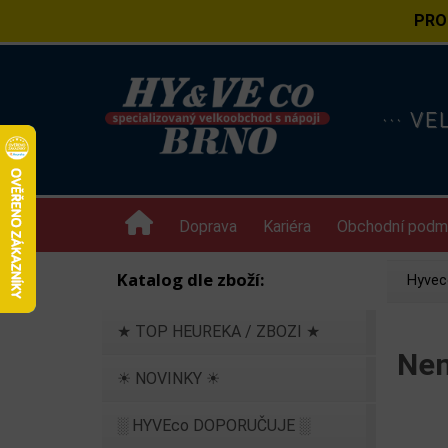
PRO
··· V
Doprava
Kariéra
Obchodní podm
Katalog dle zboží:
Hyvec
★ TOP HEUREKA / ZBOZI ★
Nem
☀ NOVINKY ☀
░ HYVEco DOPORUČUJE ░