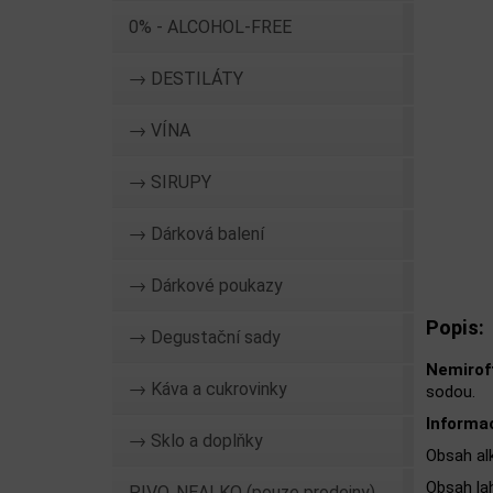
0% - ALCOHOL-FREE
→ DESTILÁTY
→ VÍNA
→ SIRUPY
→ Dárková balení
→ Dárkové poukazy
Popis:
→ Degustační sady
Nemiroff
→ Káva a cukrovinky
sodou.
Informa
→ Sklo a doplňky
Obsah al
Obsah lah
PIVO, NEALKO (pouze prodejny)