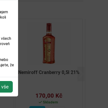
dejem
koli
m všech
ároveň
 nebo
jete, že
 40%
Nemiroff De Luxe 1,0l 40%
Další
t vše
477,00 Kč
Skladem