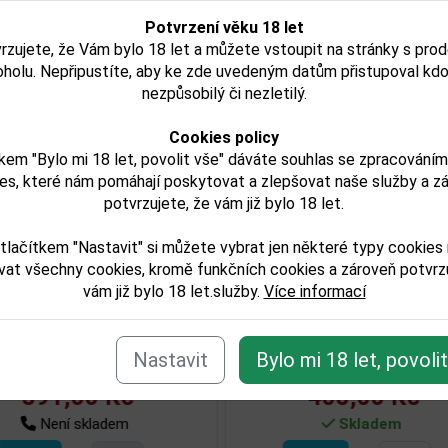
Potvrzení věku 18 let
isející zboží
rzujete, že Vám bylo 18 let a můžete vstoupit na stránky s pro
oholu. Nepřipustíte, aby ke zde uvedeným datům přistupoval kdo
nezpůsobilý či nezletilý.
Cookies policy
kem "Bylo mi 18 let, povolit vše" dáváte souhlas se zpracování
es, které nám pomáhají poskytovat a zlepšovat naše služby a z
potvrzujete, že vám již bylo 18 let.
tlačítkem "Nastavit" si můžete vybrat jen některé typy cookies
vat všechny cookies, kromě funkčních cookies a zároveň potvrzu
vám již bylo 18 let.služby.
Více informací
off Cranberry 1,0l 21%
Nemiroff De Luxe 0,7l
í
Nastavit
Bylo mi 18 let, povoli
250,00 Kč
321,00 Kč
Skladem
Skladem