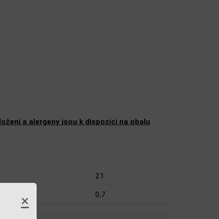
žení a alergeny jsou k dispozici na obalu
21
0,7
×