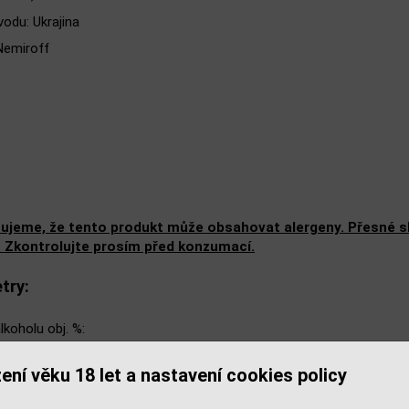
odu: Ukrajina
Nemiroff
ujeme, že tento produkt může obsahovat alergeny. Přesné slo
. Zkontrolujte prosím před konzumací.
try:
lkoholu obj. %:
balu (L):
ení věku 18 let a nastavení cookies policy