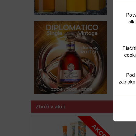
Souv
Potv
alk
Tlačít
cooki
Pod 
zabloko
Nemir
Předchoz
Zboží v akci