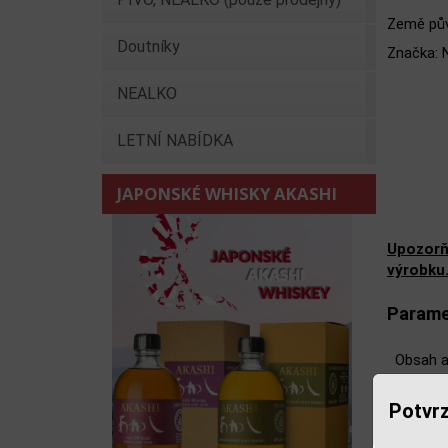
Země pův
Doutníky
Značka: 
NEALKO
LETNÍ NABÍDKA
JAPONSKÉ WHISKY AKASHI
Upozorň
výrobku
Parame
Obsah a
Objem o
Potvrz