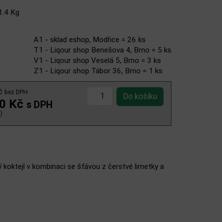
1.4 Kg
A1 - sklad eshop, Modřice = 26 ks
T1 - Liqour shop Benešova 4, Brno = 5 ks
V1 - Liqour shop Veselá 5, Brno = 3 ks
Z1 - Liqour shop Tábor 36, Brno = 1 ks
Kč
bez DPH
00 Kč
s DPH
)
ý koktejl v kombinaci se šťávou z čerstvé limetky a