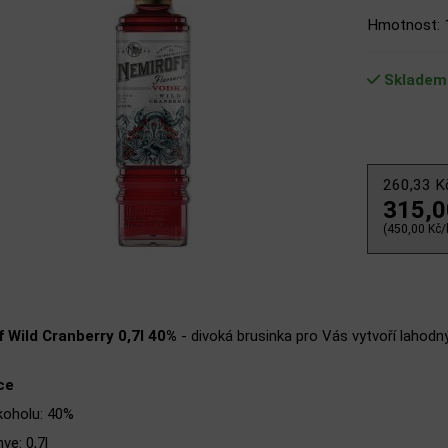
Hmotnost: 
Skladem
260,33 
315,
(450,00 Kč/l
 Wild Cranberry 0,7l 40%
- divoká brusinka pro Vás vytvoří lahodn
ce
koholu: 40%
ve: 0,7l