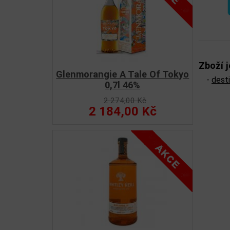
Zboží j
Glenmorangie A Tale Of Tokyo
-
dest
0,7l 46%
2 274,00 Kč
2 184,00 Kč