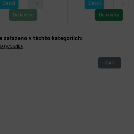
Detail
Detail
e zařazeno v těchto kategoriích:
ilaty/vodka
Zpět