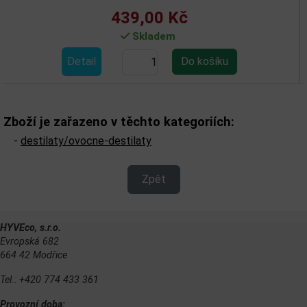
439,00 Kč
Skladem
tail
Det
Zboží je zařazeno v těchto kategoriích:
-
destilaty/ovocne-destilaty
Zpět
HYVEco, s.r.o.
Evropská 682
664 42 Modřice
Tel.: +420 774 433 361
Provozní doba: