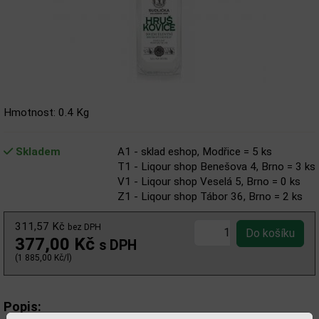
Hmotnost: 0.4 Kg
Skladem
A1 - sklad eshop, Modřice = 5 ks
T1 - Liqour shop Benešova 4, Brno = 3 ks
V1 - Liqour shop Veselá 5, Brno = 0 ks
Z1 - Liqour shop Tábor 36, Brno = 2 ks
311,57 Kč
bez DPH
377,00 Kč
s DPH
(1 885,00 Kč/l)
Popis: