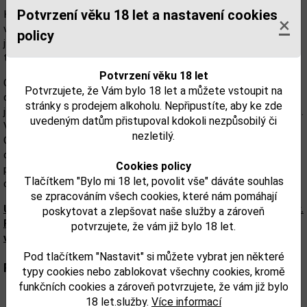
Potvrzení věku 18 let a nastavení cookies
Hruškovici vyrábíme z kvalitních hrušek, které jsou velmi pečlivě
×
vybírány a tříděny. Hrušky musí být velmi dobře vyzrálé. Nevhodné
policy
jsou rané odrůdy hrušek, protože obsahují malé procento cukrů a
také mnohem menší množství aromatických látek.
Potvrzení věku 18 let
Celý proces výroby začíná sklizní. Následně jsou hrušky nasypány
Potvrzujete, že Vám bylo 18 let a můžete vstoupit na
do velkokapacitního šrotovníku, kde jsou hrušky rozdrceny, dále
stránky s prodejem alkoholu. Nepřipustíte, aby ke zde
jsou dopraveny do vřetenového čerpadla, které je rozmělní na kaši.
uvedeným datům přistupoval kdokoli nezpůsobilý či
Vyzrálé hrušky kvasí min. 60 dnů, bez přístupu vzduchu.
nezletilý.
Charakteristické a aromatické prvky jsou do destilátu přeneseny
díky tomuto kvašení. Proto je na něj kladen velký důraz. Na
Cookies policy
přípravu 1l této 50% pálenky je potřeba 10-14kg hrušek, dle
Tlačítkem "Bylo mi 18 let, povolit vše" dáváte souhlas
cukernatosti.
se zpracováním všech cookies, které nám pomáhají
Upozorňujeme, že tento produkt může obsahovat alergeny.
poskytovat a zlepšovat naše služby a zároveň
Přesné složení a alergeny jsou k dispozici na obalu
potvrzujete, že vám již bylo 18 let.
výrobku. Zkontrolujte prosím před konzumací.
Pod tlačítkem "Nastavit" si můžete vybrat jen některé
Parametry:
typy cookies nebo zablokovat všechny cookies, kromě
funkčních cookies a zároveň potvrzujete, že vám již bylo
Obsah alkoholu obj. %:
50
18 let.služby.
Více informací