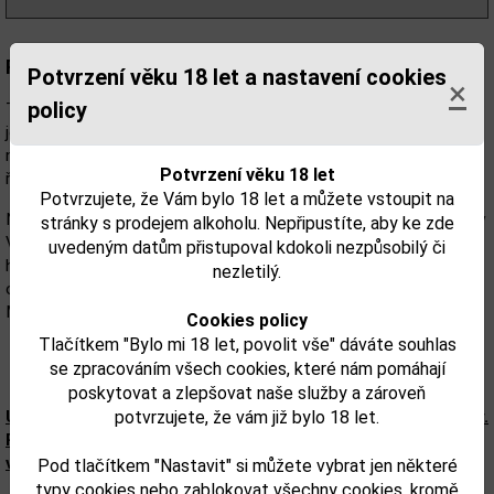
Popis:
Potvrzení věku 18 let a nastavení cookies
×
policy
Tento výjimečný destilát "MERUŇKOVKA" pro vás zrál 7 měsíců v
jemně barikovaném dubovém sudu, který po tři léta předával
nádhernou zlatavou barvu a dřevitou chuť MANDLOVCE z naší
Potvrzení věku 18 let
řady Exclusive.
Potvrzujete, že Vám bylo 18 let a můžete vstoupit na
Nyní Mandlovku vystřídal jemný destilát získaný z meruněk odrůdy
stránky s prodejem alkoholu. Nepřipustíte, aby ke zde
Velkopavlovická. Dubové dřevo, které natáhlo chuť Mandlovky,
uvedeným datům přistupoval kdokoli nezpůsobilý či
hýčkalo meruňkovici a uvolnilo do ní hořkosladké mandlové aroma
nezletilý.
obohacené o koňakové tóny. Vznikl tak unikátní destilát -
Meruňkovka v omezeném množství 800ks lahví.
Cookies policy
Tlačítkem "Bylo mi 18 let, povolit vše" dáváte souhlas
se zpracováním všech cookies, které nám pomáhají
poskytovat a zlepšovat naše služby a zároveň
Upozorňujeme, že tento produkt může obsahovat alergeny.
potvrzujete, že vám již bylo 18 let.
Přesné složení a alergeny jsou k dispozici na obalu
výrobku. Zkontrolujte prosím před konzumací.
Pod tlačítkem "Nastavit" si můžete vybrat jen některé
typy cookies nebo zablokovat všechny cookies, kromě