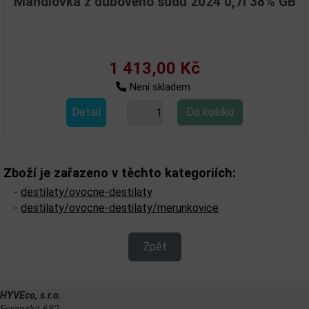
Mandlovka z dubového sudu 2024 0,7l 38% GB
1 413,00 Kč
Není skladem
Detail
Zboží je zařazeno v těchto kategoriích:
-
destilaty/ovocne-destilaty
-
destilaty/ovocne-destilaty/merunkovice
Zpět
HYVEco, s.r.o.