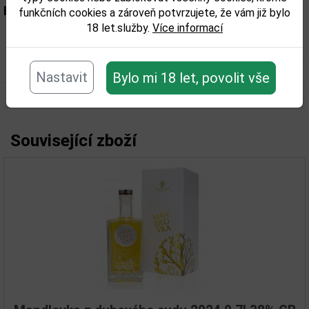
Parametry:
funkčních cookies a zároveň potvrzujete, že vám již bylo
18 let.služby.
Více informací
Obsah alkoholu obj. %:
43
Objem obalu (L):
0,7
Nastavit
Bylo mi 18 let, povolit vše
Související zboží