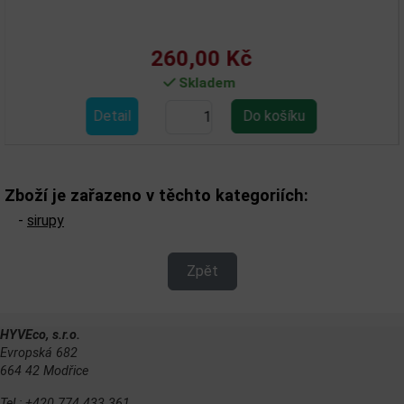
260,00 Kč
Skladem
Detail
Zboží je zařazeno v těchto kategoriích:
-
sirupy
Zpět
HYVEco, s.r.o.
Evropská 682
664 42 Modřice
Tel.: +420 774 433 361