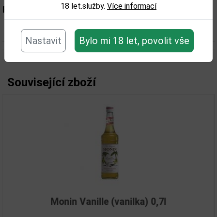
18 let.služby.
Více informací
Parametry:
Objem obalu (L):
0,7
Nastavit
Bylo mi 18 let, povolit vše
Související zboží
Monin Vanille (vanilka) 0,7l