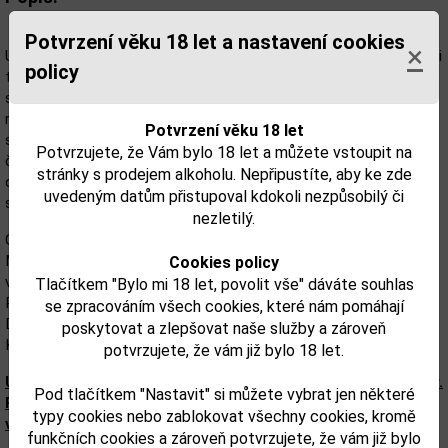
Potvrzení věku 18 let a nastavení cookies
×
Už po staletí jsou rudé třešně ovocem, které se na celé zeměkouli
policy
těší pozici jednoho z nejoblíbenějších. Třešně typu Morello získaly
své jméno z italského výrazu pro kyselý. V češtině známe tyto
rudé, velmi šťavnaté plody s naoranžovělou dužinou a
Potvrzení věku 18 let
sladkokyselou chutí jako višně. Višně se po celém světě staly
Potvrzujete, že Vám bylo 18 let a můžete vstoupit na
častou součástí koláčů, pudinků, zavařenin, díky své výrazné a
stránky s prodejem alkoholu. Nepřipustíte, aby ke zde
osvěžující chuti jsou používány při výrobě unikátního piva nebo
uvedeným datům přistupoval kdokoli nezpůsobilý či
stále oblíbenějších likérů.
nezletilý.
Objevte způsob, jakým se firmě Monin podařilo v jedinečném
Monin Griotkovém Sirupu zachytit typickou chuť léta a zrajících
Cookies policy
višní. Dotvořte jí i vaše cocktaily, smoothie nebo kávu.
Tlačítkem "Bylo mi 18 let, povolit vše" dáváte souhlas
Pochopitelně bez ohledu na aktuální počasí nebo roční období.
se zpracováním všech cookies, které nám pomáhají
Díky Monin Griotte Sirupu máte léto opravdu na dosah ruky.
poskytovat a zlepšovat naše služby a zároveň
Kdykoli a kdekoli.
potvrzujete, že vám již bylo 18 let.
Upozorňujeme, že tento produkt může obsahovat alergeny.
Pod tlačítkem "Nastavit" si můžete vybrat jen některé
Přesné složení a alergeny jsou k dispozici na obalu
typy cookies nebo zablokovat všechny cookies, kromě
výrobku. Zkontrolujte prosím před konzumací.
funkčních cookies a zároveň potvrzujete, že vám již bylo