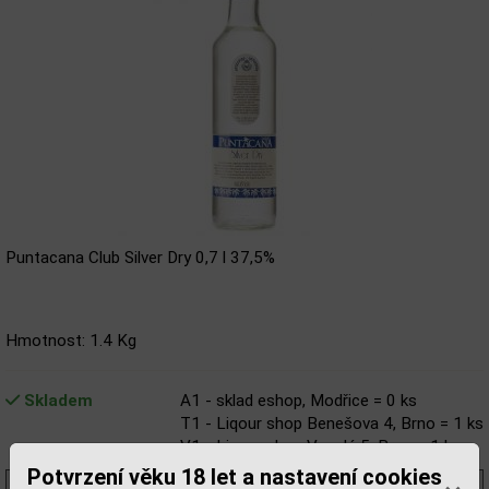
Puntacana Club Silver Dry 0,7 l 37,5%
Hmotnost: 1.4 Kg
Skladem
A1 - sklad eshop, Modřice = 0 ks
T1 - Liqour shop Benešova 4, Brno = 1 ks
V1 - Liqour shop Veselá 5, Brno = 1 ks
Potvrzení věku 18 let a nastavení cookies