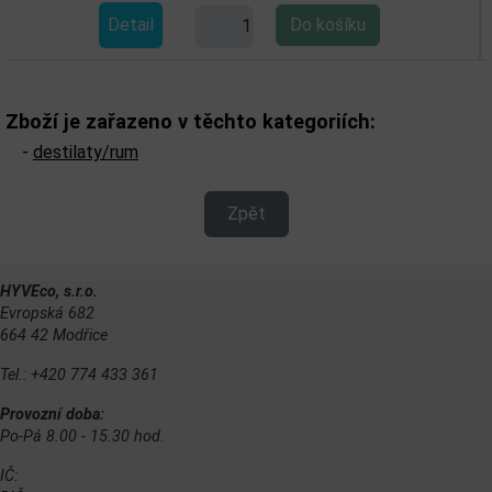
tail
Det
Zboží je zařazeno v těchto kategoriích:
-
destilaty/rum
Zpět
HYVEco, s.r.o.
Evropská 682
664 42 Modřice
Tel.: +420 774 433 361
Provozní doba:
Po-Pá 8.00 - 15.30 hod.
IČ: