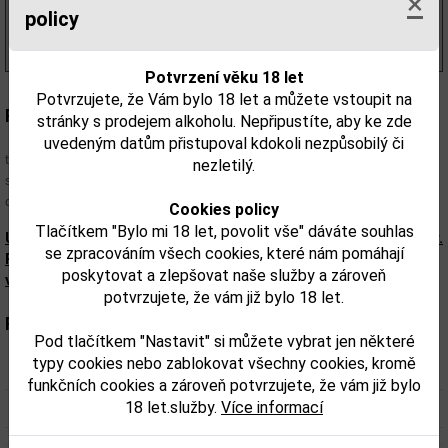
×
330,04 Kč
bez DPH
policy
399,00 Kč
s DPH
(570,00 Kč/l)
Potvrzení věku 18 let
Potvrzujete, že Vám bylo 18 let a můžete vstoupit na
Popis:
stránky s prodejem alkoholu. Nepřipustíte, aby ke zde
Tento vynikající rum je světlé a čiré barvy. Ve vůni jsou stopy
uvedeným datům přistupoval kdokoli nezpůsobilý či
tropického ovoce a cukrové třtiny. Chuť je velmi jemná s drobnou
nezletilý.
sladkostí. Rum je výrazný a vhodný pro míchání nejrůznějších
drinků.
Cookies policy
Tlačítkem "Bylo mi 18 let, povolit vše" dáváte souhlas
Upozorňujeme, že tento produkt může obsahovat alergeny.
se zpracováním všech cookies, které nám pomáhají
Přesné složení a alergeny jsou k dispozici na obalu
poskytovat a zlepšovat naše služby a zároveň
výrobku. Zkontrolujte prosím před konzumací.
potvrzujete, že vám již bylo 18 let.
Parametry:
Pod tlačítkem "Nastavit" si můžete vybrat jen některé
typy cookies nebo zablokovat všechny cookies, kromě
Obsah alkoholu obj. %:
37,5
funkčních cookies a zároveň potvrzujete, že vám již bylo
18 let.služby.
Více informací
Objem obalu (L):
0,7