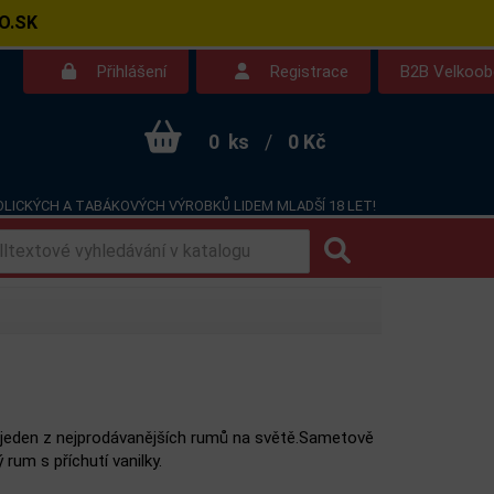
O.SK
Přihlášení
Registrace
B2B Velkoo
0
ks
/
0 Kč
LICKÝCH A TABÁKOVÝCH VÝROBKŮ LIDEM MLADŠÍ 18 LET!
Kontakt
Dotazy
 jeden z nejprodávanějších rumů na světě.Sametově
rum s příchutí vanilky.