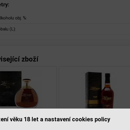
try:
lkoholu obj. %:
balu (L):
isející zboží
ení věku 18 let a nastavení cookies policy