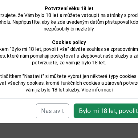
 Varadero Anejo 3YO
Rum Varadero 5YO 0,7
í
1,0l 38%
Potvrzení věku 18 let
rzujete, že Vám bylo 18 let a můžete vstoupit na stránky s pro
oholu. Nepřipustíte, aby ke zde uvedeným datům přistupoval kdo
nezpůsobilý či nezletilý.
457,00 Kč
432,00 Kč
Skladem
Není skladem
Cookies policy
kem "Bylo mi 18 let, povolit vše" dáváte souhlas se zpracování
Detail
Detail
es, které nám pomáhají poskytovat a zlepšovat naše služby a z
potvrzujete, že vám již bylo 18 let.
tlačítkem "Nastavit" si můžete vybrat jen některé typy cookies
vat všechny cookies, kromě funkčních cookies a zároveň potvrzu
e zařazeno v těchto kategoriích:
vám již bylo 18 let.služby.
Více informací
ilaty/rum
Nastavit
Bylo mi 18 let, povoli
Zpět