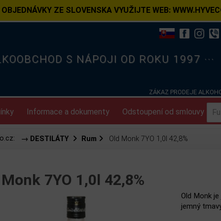
 OBJEDNÁVKY ZE SLOVENSKA VYUŽIJTE WEB: WWW.HYVEC
ELKOOBCHOD S NÁPOJI OD ROKU 1997 ···
ZÁKAZ PRODEJE ALKOHO
ínky
Informace a dokumenty
Odstoupení od smlouvy
o.cz:
→ DESTILÁTY
Rum
Old Monk 7YO 1,0l 42,8%
 Monk 7YO 1,0l 42,8%
Old Monk je
jemný tmavý 