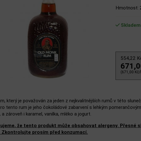
Hmotnost: 
Skladem
554,22 
671,
(671,00 Kč/l
um, který je považován za jeden z nejkvalitnějších rumů v této slune
pro tento rum je jeho čokoládové zabarvení s lehkým pomerančovým n
 a zároveň i karamel, vanilka, mléko a jogurt.
ujeme, že tento produkt může obsahovat alergeny. Přesné slo
. Zkontrolujte prosím před konzumací.