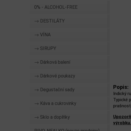
0% - ALCOHOL-FREE
→ DESTILÁTY
→ VÍNA
→ SIRUPY
→ Dárková balení
→ Dárkové poukazy
Popis:
→ Degustační sady
Indický r
Typické 
→ Káva a cukrovinky
prašnost,
Upozorň
→ Sklo a doplňky
výrobku
PIVO, NEALKO (pouze prodejny)