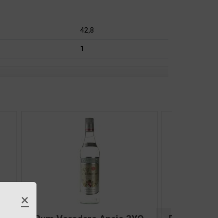
42,8
1
×