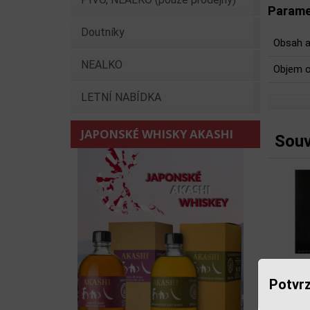
Parame
Doutníky
Obsah a
NEALKO
Objem o
LETNÍ NABÍDKA
JAPONSKÉ WHISKY AKASHI
Souv
Potvrz