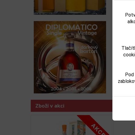
Rum
Předchoz
Potv
alk
Tlačít
cooki
Pod 
zabloko
Zboží j
-
dest
Zboží v akci