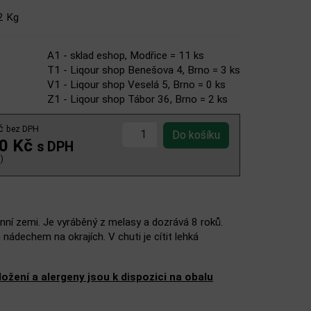
2 Kg
A1 - sklad eshop, Modřice = 11 ks
T1 - Liqour shop Benešova 4, Brno = 3 ks
V1 - Liqour shop Veselá 5, Brno = 0 ks
Z1 - Liqour shop Tábor 36, Brno = 2 ks
Kč
bez DPH
00 Kč
s DPH
)
čnní zemi. Je vyráběný z melasy a dozrává 8 roků.
ádechem na okrajích. V chuti je cítit lehká
žení a alergeny jsou k dispozici na obalu