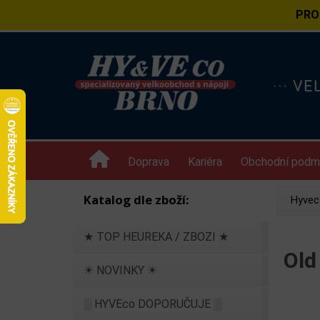
PRO
··· V
Doprava
Kariéra
Obchodní podm
Katalog dle zboží:
Hyvec
★ TOP HEUREKA / ZBOZI ★
Old
☀ NOVINKY ☀
░ HYVEco DOPORUČUJE ░