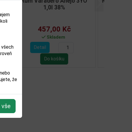
l 38%
Rum Varadero 3YO 0,7l 38%
Další
dejem
koli
351,00 Kč
Není skladem
m všech
Detail
ároveň
 nebo
jete, že
t vše