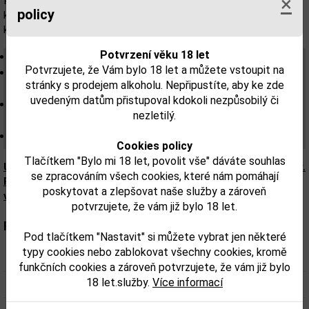
×
Plantation. Spojuje rumy z tří různých ostrovů. Jedná se o blend
policy
kotlíkových a kolonových rumů z Barbadosu, nestařeného
kolonového rumu z Mauricia a kotlíkového rumu z Fiji.
Potvrzení věku 18 let
Barva: mahagonová.
Potvrzujete, že Vám bylo 18 let a můžete vstoupit na
Aroma: vařené banány, kokosové ořechy, káva, mandle,
stránky s prodejem alkoholu. Nepřipustíte, aby ke zde
citrusové nuance, vanilka.
uvedeným datům přistupoval kdokoli nezpůsobilý či
Chuť: intenzivní sladko-kořeněná, švestky, meruňky,
nezletilý.
muškátový oříšek, vanilka, mléčná čokoláda.
Závěr: dlouhotrvající, kouřový.
Cookies policy
Tlačítkem "Bylo mi 18 let, povolit vše" dáváte souhlas
Upozorňujeme, že tento produkt může obsahovat alergeny.
se zpracováním všech cookies, které nám pomáhají
Přesné složení a alergeny jsou k dispozici na obalu
poskytovat a zlepšovat naše služby a zároveň
výrobku. Zkontrolujte prosím před konzumací.
potvrzujete, že vám již bylo 18 let.
Parametry:
Pod tlačítkem "Nastavit" si můžete vybrat jen některé
typy cookies nebo zablokovat všechny cookies, kromě
Obsah alkoholu obj. %:
40
funkčních cookies a zároveň potvrzujete, že vám již bylo
18 let.služby.
Více informací
Objem obalu (L):
0,7