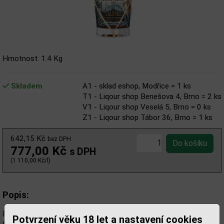
Hmotnost: 1.4 Kg
Skladem
A1 - sklad eshop, Modřice = 1 ks
T1 - Liqour shop Benešova 4, Brno = 2 ks
V1 - Liqour shop Veselá 5, Brno = 0 ks
Z1 - Liqour shop Tábor 36, Brno = 1 ks
642,15 Kč
bez DPH
777,00 Kč
s DPH
(1 110,00 Kč/l)
Popis:
Plantation Sealander je nový a trvalý přírůstek do porfolia
Potvrzení věku 18 let a nastavení cookies