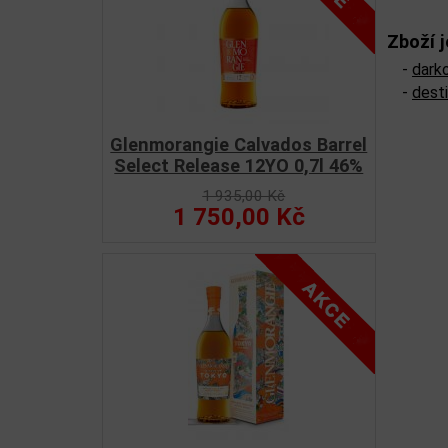
Zboží j
-
dark
-
dest
Glenmorangie Calvados Barrel
Select Release 12YO 0,7l 46%
1 935,00 Kč
1 750,00 Kč