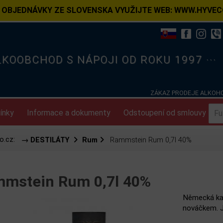
 OBJEDNÁVKY ZE SLOVENSKA VYUŽIJTE WEB: WWW.HYVEC
ELKOOBCHOD S NÁPOJI OD ROKU 1997 ···
ZÁKAZ PRODEJE ALKOHO
ínky
Informace a dokumenty
Odstoupení od smlouvy
o.cz:
→ DESTILÁTY
Rum
Rammstein Rum 0,7l 40%
mstein Rum 0,7l 40%
Německá ka
nováčkem. Je