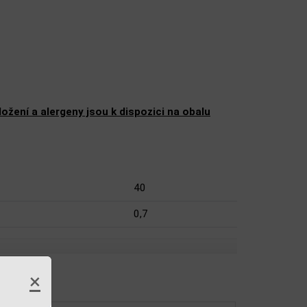
žení a alergeny jsou k dispozici na obalu
40
0,7
×