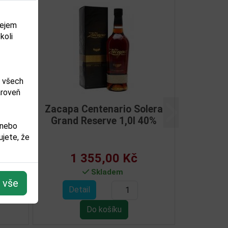
dejem
koli
m všech
ároveň
O 0,7l 38%
Rum Varadero 3YO 0,7l 38%
Další
 nebo
jete, že
Kč
351,00 Kč
dem
Není skladem
t vše
Detail