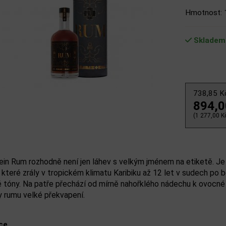
Hmotnost: 
Skladem
738,85 
894,
(1 277,00 Kč
n Rum rozhodně není jen láhev s velkým jménem na etiketě. Je 
 které zrály v tropickém klimatu Karibiku až 12 let v sudech po bo
 tóny. Na patře přechází od mírně nahořklého nádechu k ovocné 
y rumu velké překvapení.
ce