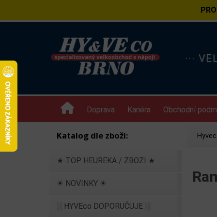
PRO
··· V
Doprava
Kariéra
Obchodní podm
Katalog dle zboží:
Hyvec
★ TOP HEUREKA / ZBOZI ★
Ram
☀ NOVINKY ☀
░ HYVEco DOPORUČUJE ░