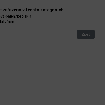
e zařazeno v těchto kategoriích:
ova-baleni/bez-skla
ilaty/rum
Zpět