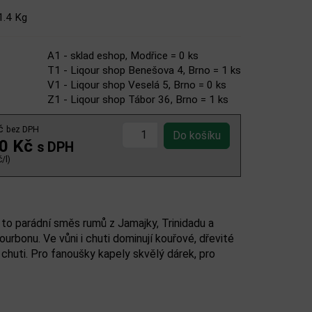
1.4 Kg
A1 - sklad eshop, Modřice = 0 ks
T1 - Liqour shop Benešova 4, Brno = 1 ks
V1 - Liqour shop Veselá 5, Brno = 0 ks
Z1 - Liqour shop Tábor 36, Brno = 1 ks
Kč
bez DPH
00 Kč
s DPH
/l)
to parádní směs rumů z Jamajky, Trinidadu a
urbonu. Ve vůni i chuti dominují kouřové, dřevité
chuti. Pro fanoušky kapely skvělý dárek, pro