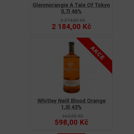
Glenmorangie A Tale Of Tokyo
0,7l 46%
2 274,00 Kč
2 184,00 Kč
Whitley Neill Blood Orange
1,0l 43%
665,00 Kč
598,00 Kč