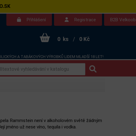
O.SK
Přihlášení
Registrace
B2B Velkoo
0
ks
/
0 Kč
LICKÝCH A TABÁKOVÝCH VÝROBKŮ LIDEM MLADŠÍ 18 LET!
Kontakt
Dotazy
pela Rammstein není v alkoholovém světě žádným
jí jméno už nese víno, tequila i vodka.