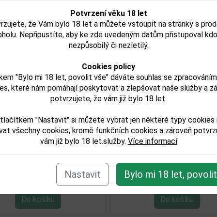
Potvrzení věku 18 let
rzujete, že Vám bylo 18 let a můžete vstoupit na stránky s pro
oholu. Nepřipustíte, aby ke zde uvedeným datům přistupoval kdo
nezpůsobilý či nezletilý.
Cookies policy
kem "Bylo mi 18 let, povolit vše" dáváte souhlas se zpracování
es, které nám pomáhají poskytovat a zlepšovat naše služby a z
potvrzujete, že vám již bylo 18 let.
Rum Varadero Anejo 3YO
Rum Varadero 5Y
í
1,0l 38%
tlačítkem "Nastavit" si můžete vybrat jen některé typy cookies
vat všechny cookies, kromě funkčních cookies a zároveň potvrzu
vám již bylo 18 let.služby.
Více informací
447,00 Kč
422,00 
Skladem
Není skla
Nastavit
Bylo mi 18 let, povoli
Detail
Detail