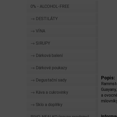
0% - ALCOHOL-FREE
→ DESTILÁTY
→ VÍNA
→ SIRUPY
→ Dárková balení
→ Dárkové poukazy
Popis:
→ Degustační sady
Rammstei
Guayany,
→ Káva a cukrovinky
a ovocné
milovník
→ Sklo a doplňky
Informa
PIVO, NEALKO (pouze prodejny)