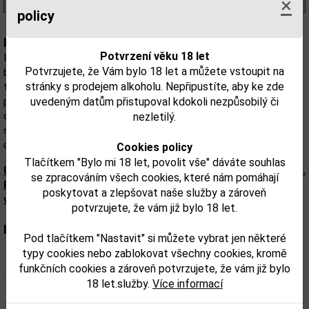
×
policy
Popis:
Potvrzení věku 18 let
Planteray Gran Aňejo Guatemala&Belizé je vskutku unikátním
Potvrzujete, že Vám bylo 18 let a můžete vstoupit na
blendem. V Guatemale se destiluje nejen z třtinové šťávy, ale i
stránky s prodejem alkoholu. Nepřipustíte, aby ke zde
třtinového sirupu, s čímž se setkáváme spíše vzácně (typicky
právě v Guatemale). Po 3-6 letech v Karibiku putuje nesmíchaný
uvedeným datům přistupoval kdokoli nezpůsobilý či
do Cognacu, kde si poleží další 2 roky v původně cognacových
nezletilý.
sudech. Výsledný blend je jemný, lehce dřevitý s podtóny vanilky a
dlouhým elegantním závěrem.
Cookies policy
Tlačítkem "Bylo mi 18 let, povolit vše" dáváte souhlas
Upozorňujeme, že tento produkt může obsahovat alergeny.
se zpracováním všech cookies, které nám pomáhají
Přesné složení a alergeny jsou k dispozici na obalu
poskytovat a zlepšovat naše služby a zároveň
výrobku. Zkontrolujte prosím před konzumací.
potvrzujete, že vám již bylo 18 let.
Parametry:
Pod tlačítkem "Nastavit" si můžete vybrat jen některé
typy cookies nebo zablokovat všechny cookies, kromě
Obsah alkoholu obj. %:
42
funkčních cookies a zároveň potvrzujete, že vám již bylo
18 let.služby.
Více informací
Objem obalu (L):
0,7