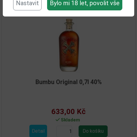
Nastavit
Bylo mi 18 let, povolit vše
Související zboží
Bumbu Original 0,7l 40%
633,00 Kč
Skladem
Detail