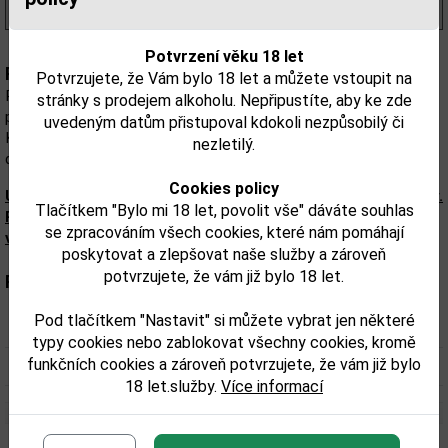
(1 477,00 Kč/l)
Potvrzení věku 18 let
Popis:
Potvrzujete, že Vám bylo 18 let a můžete vstoupit na
Rum Bumbu je vlajkovou lodí Bumbu rum Co., jehož receptura
stránky s prodejem alkoholu. Nepřipustíte, aby ke zde
pochází ze 17. století od samotných námořníků, kteří se plavili v
uvedeným datům přistupoval kdokoli nezpůsobilý či
Karibiku. Vyrábí se za použití pouze zcela přírodních produktů a je
nezletilý.
destilován ručně
Cookies policy
Upozorňujeme, že tento produkt může obsahovat alergeny.
Tlačítkem "Bylo mi 18 let, povolit vše" dáváte souhlas
Přesné složení a alergeny jsou k dispozici na obalu
se zpracováním všech cookies, které nám pomáhají
výrobku. Zkontrolujte prosím před konzumací.
poskytovat a zlepšovat naše služby a zároveň
potvrzujete, že vám již bylo 18 let.
Parametry:
Pod tlačítkem "Nastavit" si můžete vybrat jen některé
Obsah alkoholu obj. %:
40%
typy cookies nebo zablokovat všechny cookies, kromě
funkčních cookies a zároveň potvrzujete, že vám již bylo
Objem obalu (L):
0,35
18 let.služby.
Více informací