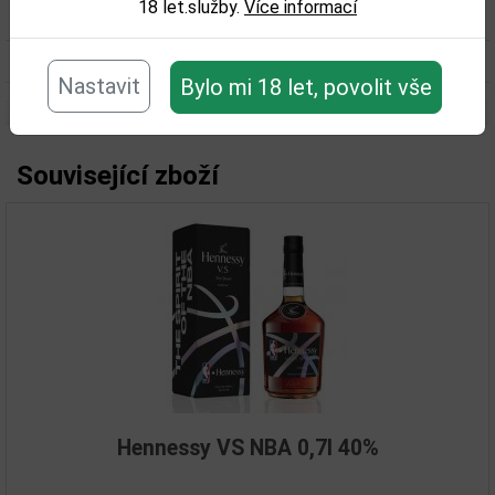
18 let.služby.
Více informací
Obsah alkoholu obj. %:
40
Objem obalu (L):
0,7
Nastavit
Bylo mi 18 let, povolit vše
Související zboží
Hennessy VS NBA 0,7l 40%