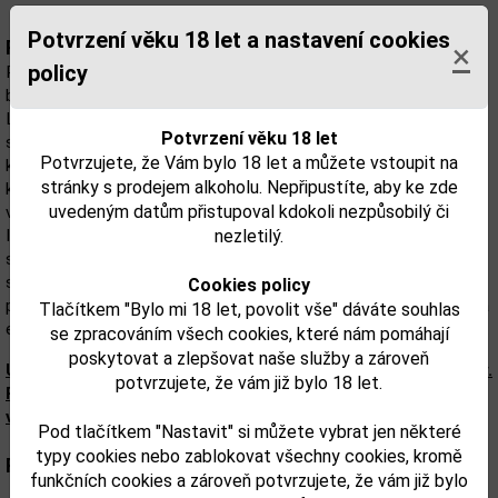
Potvrzení věku 18 let a nastavení cookies
Popis:
×
policy
Po úspěchu první edice v roce 2024 uvádí Hennessy a
basketbalová ikona LeBron James novou Hennessy V.S.O.P
Limited Edition by LeBron James. Tato sběratelská láhev spojuje
Potvrzení věku 18 let
svět koňaku a basketbalu a je určena k sdílení a oslavám při
Potvrzujete, že Vám bylo 18 let a můžete vstoupit na
každém setkání. Tato limitovaná edice, vytvořená s výjimečnou
stránky s prodejem alkoholu. Nepřipustíte, aby ke zde
kvalitou, poháněná mistrovstvím a inspirovaná velkorysostí, je
uvedeným datům přistupoval kdokoli nezpůsobilý či
vyrobena tak, aby zanechala nadčasový odkaz. • Ikonický design:
Inspirován gestem koruny, typickým pro LeBrona Jamese,
nezletilý.
symbolizujícím velikost a sebevědomí. • Unikátní logo pro unikátní
spolupráci: Ikonický Hennessy Bras Armé je přepracován a jako
Cookies policy
pocta LeBronovi propleten s jeho klasickou korunou. • Limitovaná
Tlačítkem "Bylo mi 18 let, povolit vše" dáváte souhlas
edice: Sběratelská edice V.S.O.P, dostupná v omezeném množství.
se zpracováním všech cookies, které nám pomáhají
poskytovat a zlepšovat naše služby a zároveň
Upozorňujeme, že tento produkt může obsahovat alergeny.
potvrzujete, že vám již bylo 18 let.
Přesné složení a alergeny jsou k dispozici na obalu
výrobku. Zkontrolujte prosím před konzumací.
Pod tlačítkem "Nastavit" si můžete vybrat jen některé
typy cookies nebo zablokovat všechny cookies, kromě
Parametry:
funkčních cookies a zároveň potvrzujete, že vám již bylo