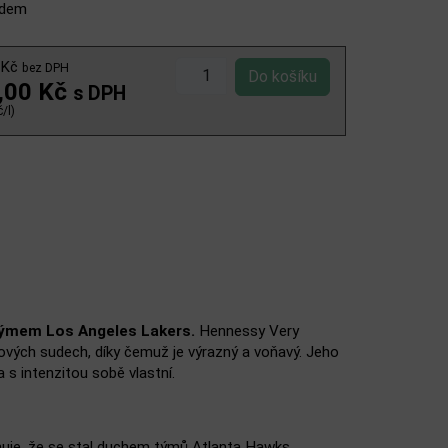
adem
 Kč
bez DPH
,00 Kč
s DPH
/l)
týmem Los Angeles Lakers.
Hennessy Very
ubových sudech, díky čemuž je výrazný a voňavý. Jeho
 s intenzitou sobě vlastní.
muje, že se stal duchem týmů Atlanta Hawks,