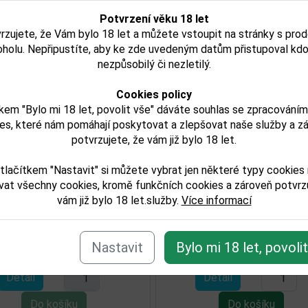
Potvrzení věku 18 let
rzujete, že Vám bylo 18 let a můžete vstoupit na stránky s pro
oholu. Nepřipustíte, aby ke zde uvedeným datům přistupoval kdo
nezpůsobilý či nezletilý.
Cookies policy
kem "Bylo mi 18 let, povolit vše" dáváte souhlas se zpracování
es, které nám pomáhají poskytovat a zlepšovat naše služby a z
potvrzujete, že vám již bylo 18 let.
nnessy New Paradis 0,7l
Hennessy XO x Zhang
tlačítkem "Nastavit" si můžete vybrat jen některé typy cookies
í
40%
0,7l 40% GB
vat všechny cookies, kromě funkčních cookies a zároveň potvrzu
vám již bylo 18 let.služby.
Více informací
25 900,00 Kč
5 871,00 Kč
Nastavit
Bylo mi 18 let, povoli
Není skladem
Skladem
Detail
Detail