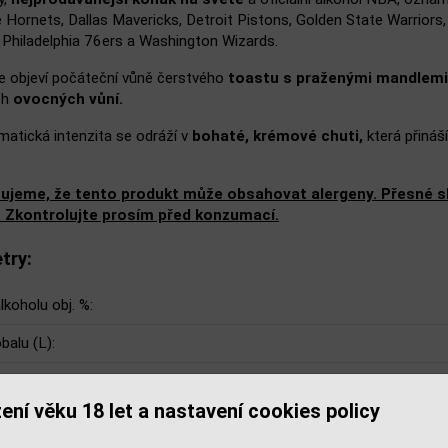
e Hornets, Dallas Mavericks, Detroit Pistons, Golden State Warrior
, Philadelphia 76ers a Washington Wizards.
e objeví počáteční vůně čerstvého
toastu s praženými mandlemi
ch
ovocných vůní.
matická intenzita se odráží v
bohaté, krémové chuti,
která přináší
ujeme, že tento produkt může obsahovat alergeny. Přesné slo
. Zkontrolujte prosím před konzumací.
try:
lkoholu obj. %:
balu (L):
ení věku 18 let a nastavení cookies policy
isející zboží