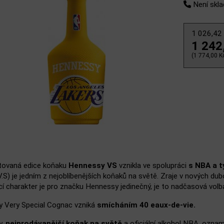
Není skl
1 026,42
1 242
(1 774,00 Kč
itovaná edice koňaku
Hennessy VS
vznikla ve spolupráci
s NBA a 
V.S) je jedním z nejoblíbenějších koňaků na světě. Zraje v nových d
cí charakter je pro značku Hennessy jedinečný, je to nadčasová volba
 Very Special Cognac vzniká
smícháním 40 eaux-de-vie.
y,
nejprodávanější koňak na světě
a oficiální alkohol NBA, ozna