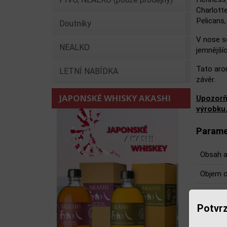
Charlott
Pelicans
Doutníky
V nose s
NEALKO
jemnější
Tato aro
LETNÍ NABÍDKA
závěr.
JAPONSKÉ WHISKY AKASHI
Upozorň
výrobku
Parame
Obsah a
Objem o
Potvrz
Souv