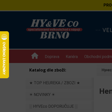
PRO
··· V
Doprava
Kariéra
Obchodní podm
Katalog dle zboží:
Hyvec
★ TOP HEUREKA / ZBOZI ★
Hen
☀ NOVINKY ☀
░ HYVEco DOPORUČUJE ░