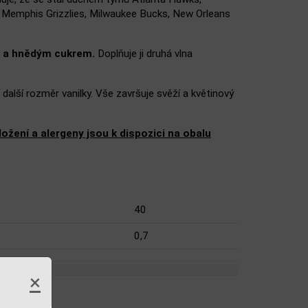
s, Memphis Grizzlies, Milwaukee Bucks, New Orleans
 a hnědým cukrem.
Doplňuje ji druhá vlna
 další rozměr vanilky. Vše završuje svěží a květinový
žení a alergeny jsou k dispozici na obalu
40
0,7
×