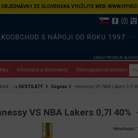
 OBJEDNÁVKY ZE SLOVENSKA VYUŽIJTE WEB: WWW.HYVEC
ELKOOBCHOD S NÁPOJI OD ROKU 1997 ···
ZÁKAZ PRODEJE ALKOHO
ínky
Informace a dokumenty
Odstoupení od smlouvy
o.cz:
→ DESTILÁTY
Cognac
Hennessy VS NBA Lakers 0,7l 
nessy VS NBA Lakers 0,7l 40%
Hmotnost: 