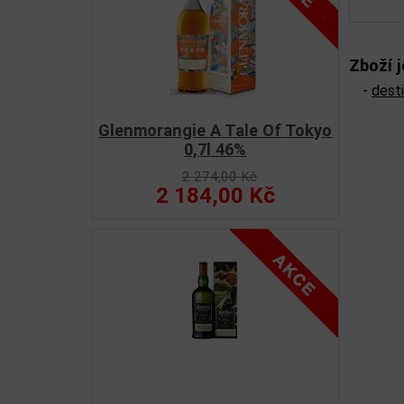
Zboží j
-
dest
Glenmorangie A Tale Of Tokyo
0,7l 46%
2 274,00 Kč
2 184,00 Kč