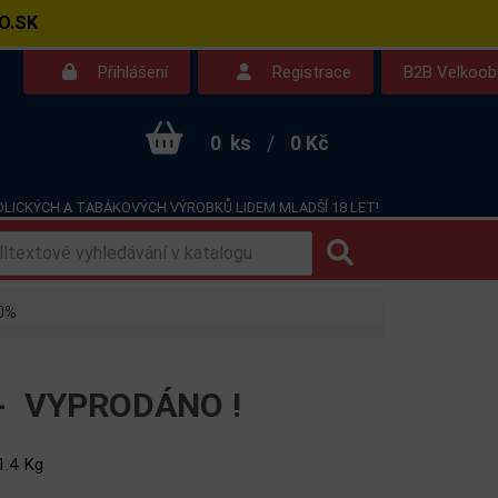
O.SK
Přihlášení
Registrace
B2B Velkoo
0
ks
/
0 Kč
LICKÝCH A TABÁKOVÝCH VÝROBKŮ LIDEM MLADŠÍ 18 LET!
Kontakt
Dotazy
40%
 -
VYPRODÁNO !
1.4 Kg