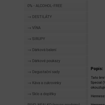
0% - ALCOHOL-FREE
→ DESTILÁTY
→ VÍNA
→ SIRUPY
→ Dárková balení
→ Dárkové poukazy
Popis:
→ Degustační sady
Tato lim
Special (
→ Káva a cukrovinky
okouzlují
→ Sklo a doplňky
Hennessy
PIVO, NEALKO (pouze prodejny)
Henness