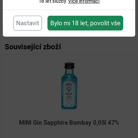
18 let.služby.
Více informací
Obsah alkoholu obj. %:
37,5
Objem obalu (L):
0,7
Nastavit
Bylo mi 18 let, povolit vše
Související zboží
MINI Gin Sapphire Bombay 0,05l 47%