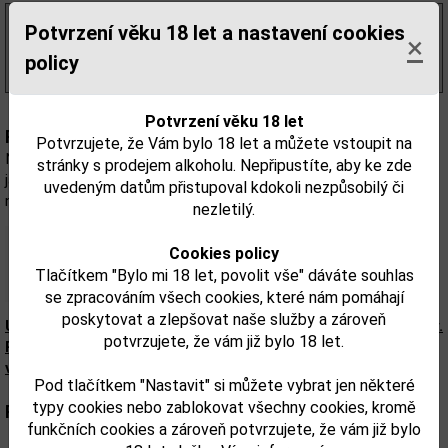
349,68 Kč
bez DPH
Potvrzení věku 18 let a nastavení cookies
×
423,00 Kč
s DPH
policy
(604,00 Kč/l)
Potvrzení věku 18 let
Popis:
Potvrzujete, že Vám bylo 18 let a můžete vstoupit na
Nový svěží gin citrusové chuti dokonale ladící s klasickými tóny
stránky s prodejem alkoholu. Nepřipustíte, aby ke zde
jalovce. Tento produkt náleží Desmondu Paynovi což je
uvedeným datům přistupoval kdokoli nezpůsobilý či
nezkušenější Master Distiller.
nezletilý.
Cookies policy
Tlačítkem "Bylo mi 18 let, povolit vše" dáváte souhlas
se zpracováním všech cookies, které nám pomáhají
poskytovat a zlepšovat naše služby a zároveň
Upozorňujeme, že tento produkt může obsahovat alergeny.
potvrzujete, že vám již bylo 18 let.
Přesné složení a alergeny jsou k dispozici na obalu
výrobku. Zkontrolujte prosím před konzumací.
Pod tlačítkem "Nastavit" si můžete vybrat jen některé
typy cookies nebo zablokovat všechny cookies, kromě
Parametry:
funkčních cookies a zároveň potvrzujete, že vám již bylo