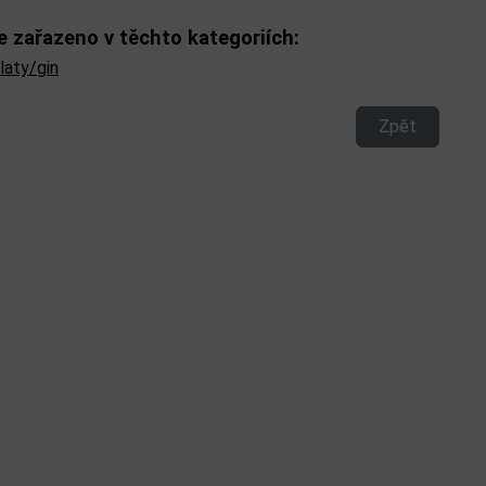
e zařazeno v těchto kategoriích:
laty/gin
Zpět