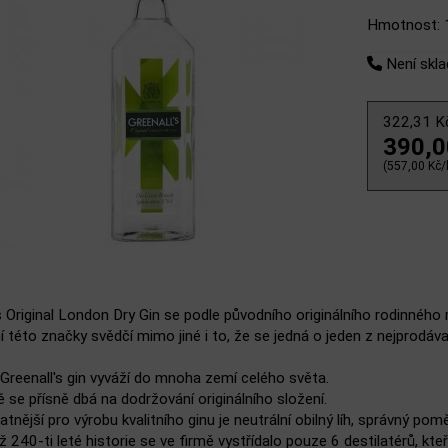
Hmotnost: 
Není skl
322,31 
390,
(557,00 Kč/l
s Original London Dry Gin se podle původního originálního rodinného 
 této značky svědčí mimo jiné i to, že se jedná o jeden z nejprodáv
Greenall's gin vyváží do mnoha zemí celého světa.
ě se přísně dbá na dodržování originálního složení.
tnější pro výrobu kvalitního ginu je neutrální obilný líh, správný pom
ž 240-ti leté historie se ve firmě vystřídalo pouze 6 destilatérů, kteř