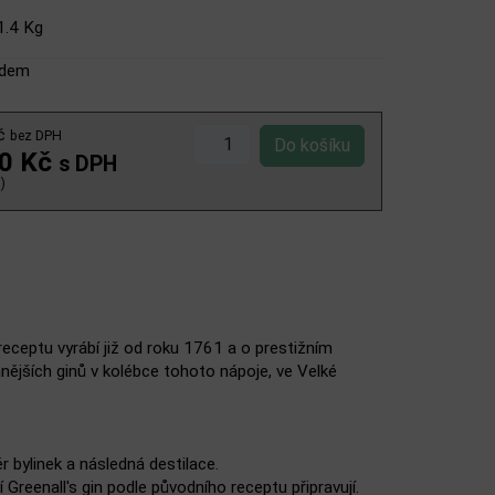
1.4 Kg
adem
Kč
bez DPH
00 Kč
s DPH
)
receptu vyrábí již od roku 1761 a o prestižním
anějších ginů v kolébce tohoto nápoje, ve Velké
ěr bylinek a následná destilace.
í Greenall's gin podle původního receptu připravují.