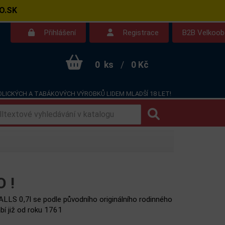
O.SK
Přihlášení
Registrace
B2B Velkoo
0
ks
/
0 Kč
LICKÝCH A TABÁKOVÝCH VÝROBKŮ LIDEM MLADŠÍ 18 LET!
Kontakt
Dotazy
 !
LS 0,7l se podle původního originálního rodinného
bí již od roku 1761