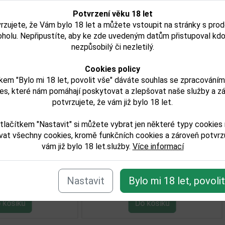
Potvrzení věku 18 let
rzujete, že Vám bylo 18 let a můžete vstoupit na stránky s pro
oholu. Nepřipustíte, aby ke zde uvedeným datům přistupoval kdo
nezpůsobilý či nezletilý.
Cookies policy
kem "Bylo mi 18 let, povolit vše" dáváte souhlas se zpracování
es, které nám pomáhají poskytovat a zlepšovat naše služby a z
potvrzujete, že vám již bylo 18 let.
anqueray 0,7l 47,3%
Hendricks 1,0l 41,
í
tlačítkem "Nastavit" si můžete vybrat jen některé typy cookies
vat všechny cookies, kromě funkčních cookies a zároveň potvrzu
vám již bylo 18 let.služby.
Více informací
493,00 Kč
889,00 Kč
Není skladem
Skladem
Nastavit
Bylo mi 18 let, povoli
Detail
Detail