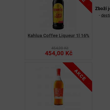
Zboží j
-
desti
Kahlua Coffee Liqueur 1l 16%
454,00 Kč
454,00 Kč