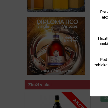
Potv
alk
Tlačít
cooki
T
Předchoz
Pod 
zabloko
Zboží v akci