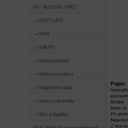
0% - ALCOHOL-FREE
→ DESTILÁTY
→ VÍNA
→ SIRUPY
→ Dárková balení
→ Dárkové poukazy
Popis:
→ Degustační sady
Greenall'
postavení
→ Káva a cukrovinky
Británii.
Navíc se 
Při výrob
→ Sklo a doplňky
Nejpodsta
Z více ne
PIVO, NEALKO (pouze prodejny)