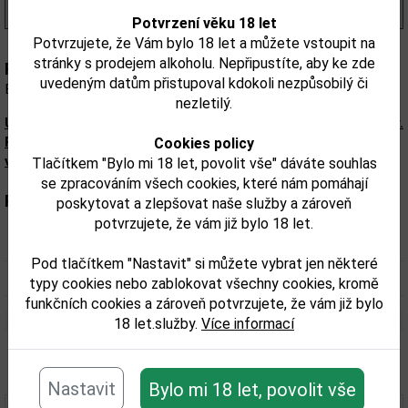
(489,00 Kč/l)
Potvrzení věku 18 let
Potvrzujete, že Vám bylo 18 let a můžete vstoupit na
stránky s prodejem alkoholu. Nepřipustíte, aby ke zde
Popis:
uvedeným datům přistupoval kdokoli nezpůsobilý či
Beefeater 1l 40%
nezletilý.
Upozorňujeme, že tento produkt může obsahovat alergeny.
Přesné složení a alergeny jsou k dispozici na obalu
Cookies policy
výrobku. Zkontrolujte prosím před konzumací.
Tlačítkem "Bylo mi 18 let, povolit vše" dáváte souhlas
se zpracováním všech cookies, které nám pomáhají
Parametry:
poskytovat a zlepšovat naše služby a zároveň
potvrzujete, že vám již bylo 18 let.
Obsah alkoholu obj. %:
40
Pod tlačítkem "Nastavit" si můžete vybrat jen některé
Objem obalu (L):
1
typy cookies nebo zablokovat všechny cookies, kromě
funkčních cookies a zároveň potvrzujete, že vám již bylo
18 let.služby.
Více informací
Související zboží
Nastavit
Bylo mi 18 let, povolit vše