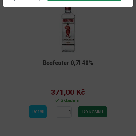
Beefeater 0,7l 40%
371,00 Kč
Skladem
Detail