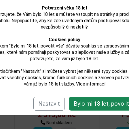
Potvrzení věku 18 let
rzujete, že Vám bylo 18 let a můžete vstoupit na stránky s pro
isející zboží
oholu. Nepřipustíte, aby ke zde uvedeným datům přistupoval kdo
nezpůsobilý či nezletilý.
Cookies policy
kem "Bylo mi 18 let, povolit vše" dáváte souhlas se zpracování
es, které nám pomáhají poskytovat a zlepšovat naše služby a z
potvrzujete, že vám již bylo 18 let.
tlačítkem "Nastavit" si můžete vybrat jen některé typy cookies
vat všechny cookies, kromě funkčních cookies a zároveň potvrzu
vám již bylo 18 let.služby.
Více informací
 Varadero Anejo 3YO
Rum Varadero 5YO 0,7
í
1,0l 38%
Nastavit
Bylo mi 18 let, povoli
457,00 Kč
432,00 Kč
Skladem
Není skladem