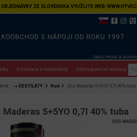
 OBJEDNÁVKY ZE SLOVENSKA VYUŽIJTE WEB: WWW.HYVEC
ELKOOBCHOD S NÁPOJI OD ROKU 1997 ···
ZÁKAZ PRODEJE ALKOHO
ínky
Informace a dokumenty
Odstoupení od smlouvy
o.cz:
→ DESTILÁTY
Rum
Dos Maderas 5+5YO 0,7l 40% tuba
 Maderas 5+5YO 0,7l 40% tuba
DOS MADER