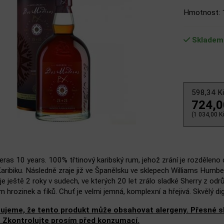
Hmotnost: 
Skladem
598,34 
724,
(1 034,00 Kč
as 10 years. 100% třtinový karibský rum, jehož zrání je rozděleno do
aribiku. Následně zraje již ve Španělsku ve sklepech Williams Humb
je ještě 2 roky v sudech, ve kterých 20 let zrálo sladké Sherry z 
 hrozinek a fíků. Chuť je velmi jemná, komplexní a hřejivá. Skvělý d
ujeme, že tento produkt může obsahovat alergeny. Přesné slo
. Zkontrolujte prosím před konzumací.