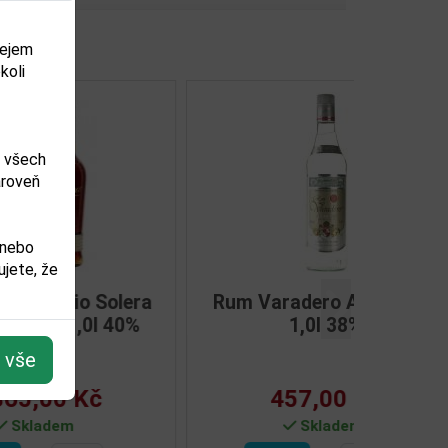
dejem
koli
m všech
ároveň
 nebo
jete, že
l 38%
Rum Varadero 3YO 0,7l 38%
Další
t vše
351,00 Kč
Není skladem