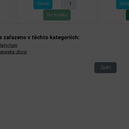
Detail
Detail
e zařazeno v těchto kategoriích:
ilaty/rum
heureka-zbozi
Zpět