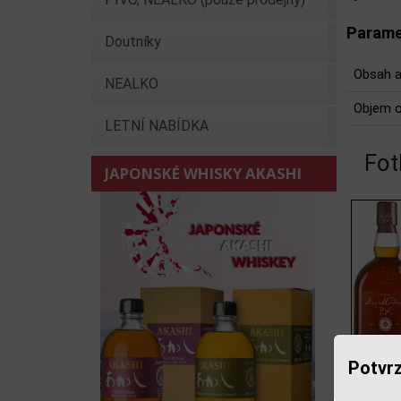
Parame
Doutníky
Obsah a
NEALKO
Objem o
LETNÍ NABÍDKA
Fot
JAPONSKÉ WHISKY AKASHI
Potvrz