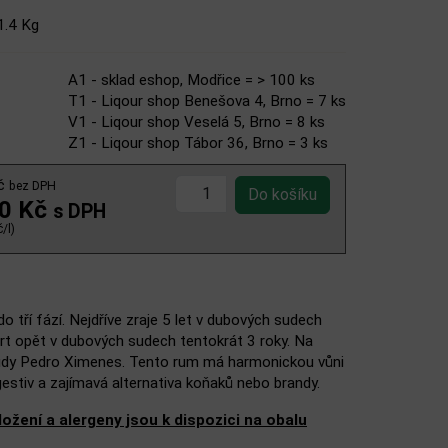
1.4 Kg
A1 - sklad eshop, Modřice = > 100 ks
T1 - Liqour shop Benešova 4, Brno = 7 ks
V1 - Liqour shop Veselá 5, Brno = 8 ks
Z1 - Liqour shop Tábor 36, Brno = 3 ks
Kč
bez DPH
00 Kč
s DPH
/l)
 tří fází. Nejdříve zraje 5 let v dubových sudech
ert opět v dubových sudech tentokrát 3 roky. Na
odrůdy Pedro Ximenes. Tento rum má harmonickou vůni
igestiv a zajímavá alternativa koňaků nebo brandy.
žení a alergeny jsou k dispozici na obalu