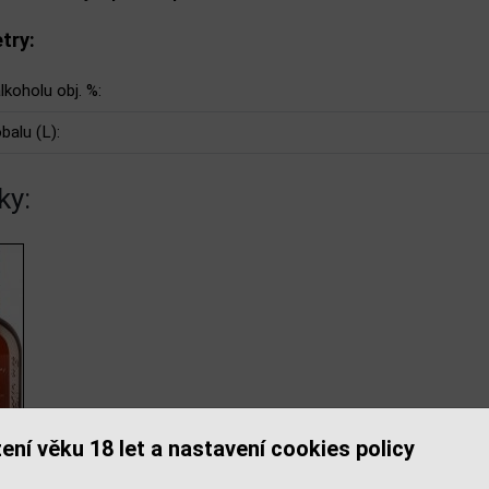
try:
lkoholu obj. %:
balu (L):
ky:
ení věku 18 let a nastavení cookies policy