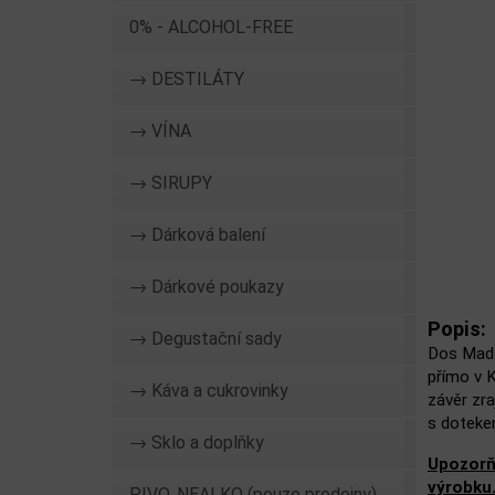
0% - ALCOHOL-FREE
→ DESTILÁTY
→ VÍNA
→ SIRUPY
→ Dárková balení
→ Dárkové poukazy
Popis:
→ Degustační sady
Dos Mader
přímo v K
→ Káva a cukrovinky
závěr zra
s dotekem
→ Sklo a doplňky
Upozorň
výrobku
PIVO, NEALKO (pouze prodejny)