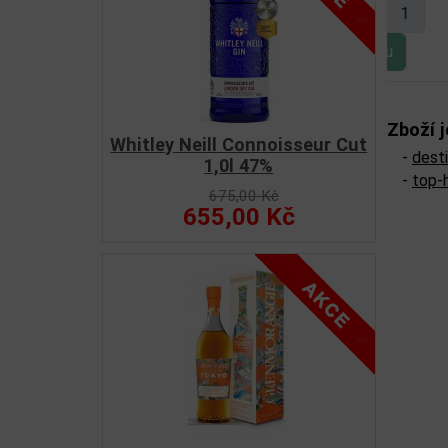
Zboží j
Whitley Neill Connoisseur Cut
-
dest
1,0l 47%
-
top-
675,00 Kč
655,00 Kč