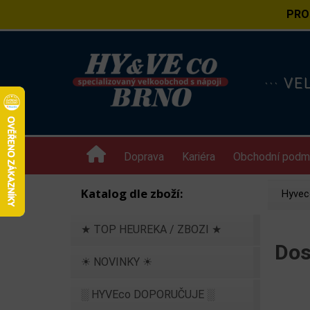
PRO
··· V
Doprava
Kariéra
Obchodní podm
Katalog dle zboží:
Hyvec
★ TOP HEUREKA / ZBOZI ★
Dos
☀ NOVINKY ☀
░ HYVEco DOPORUČUJE ░