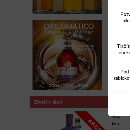
Potv
Souv
alk
Tlačít
cooki
Pod 
zabloko
Rum
Předchoz
Zboží v akci