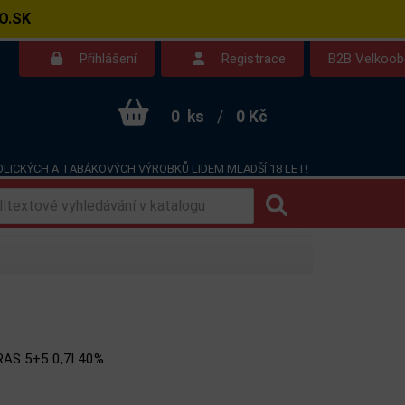
O.SK
Přihlášení
Registrace
B2B Velkoo
0
ks
/
0 Kč
LICKÝCH A TABÁKOVÝCH VÝROBKŮ LIDEM MLADŠÍ 18 LET!
Kontakt
Dotazy
AS 5+5 0,7l 40%