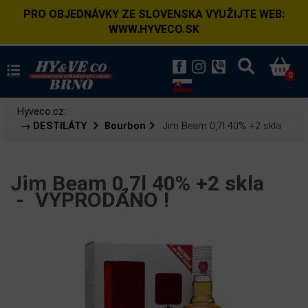
PRO OBJEDNÁVKY ZE SLOVENSKA VYUŽIJTE WEB:
WWW.HYVECO.SK
0
Hyveco.cz:
→ DESTILÁTY
Bourbon
Jim Beam 0,7l 40% +2 skla
Jim Beam 0,7l 40% +2 skla
-
VYPRODÁNO !