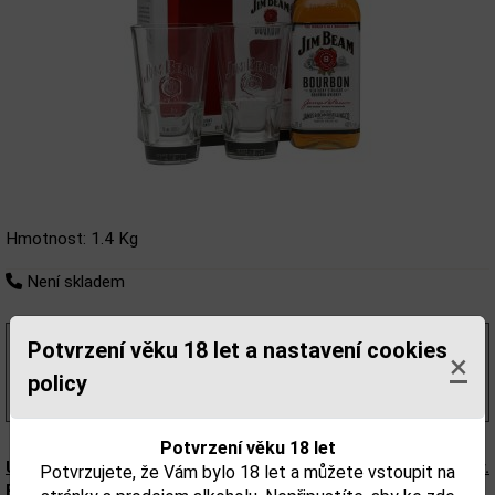
Hmotnost: 1.4 Kg
Není skladem
346,55 Kč
Potvrzení věku 18 let a nastavení cookies
bez DPH
×
419,00 Kč
s DPH
policy
(599,00 Kč/l)
Potvrzení věku 18 let
Upozorňujeme, že tento produkt může obsahovat alergeny.
Potvrzujete, že Vám bylo 18 let a můžete vstoupit na
Přesné složení a alergeny jsou k dispozici na obalu