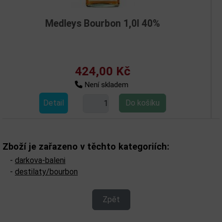
ys Bourbon 1,0l 40%
Medley
424,00 Kč
Není skladem
Detail
Zboží je zařazeno v těchto kategoriích:
-
darkova-baleni
-
destilaty/bourbon
Zpět