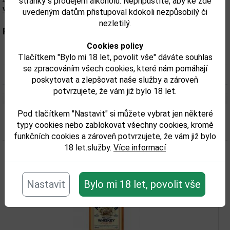
stránky s prodejem alkoholu. Nepřipustíte, aby ke zde
výrobku. Zkontrolujte prosím před konzumací.
uvedeným datům přistupoval kdokoli nezpůsobilý či
nezletilý.
Parametry:
Cookies policy
Obsah alkoholu obj. %:
40
Tlačítkem "Bylo mi 18 let, povolit vše" dáváte souhlas
se zpracováním všech cookies, které nám pomáhají
Objem obalu (L):
0,7
poskytovat a zlepšovat naše služby a zároveň
potvrzujete, že vám již bylo 18 let.
Pod tlačítkem "Nastavit" si můžete vybrat jen některé
typy cookies nebo zablokovat všechny cookies, kromě
Související zboží
funkčních cookies a zároveň potvrzujete, že vám již bylo
18 let.služby.
Více informací
Nastavit
Bylo mi 18 let, povolit vše